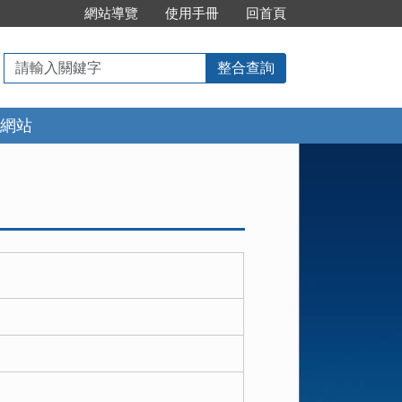
:::
網站導覽
使用手冊
回首頁
請
整合查詢
輸
入
網站
關
鍵
字