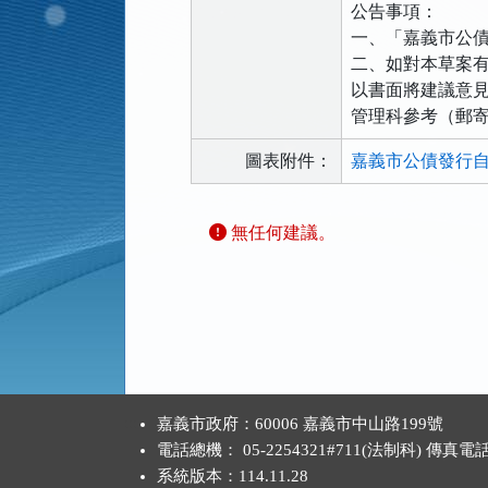
公告事項：
一、「嘉義市公
二、如對本草案
以書面將建議意
管理科參考（郵寄地
圖表附件：
嘉義市公債發行自
發
無任何建議。
表
建
議
區
:::
嘉義市政府：60006 嘉義市中山路199號
電話總機： 05-2254321#711(法制科) 傳真電
系統版本：
114.11.28