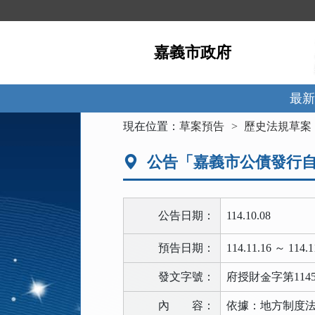
跳
到
主
嘉義市政府
要
內
容
區
最新
塊
:::
現在位置：
草案預告
歷史法規草案
公告「嘉義市公債發行
公告日期：
114.10.08
預告日期：
114.11.16 ～ 114.1
發文字號：
府授財金字第11451
內
容：
依據：地方制度法