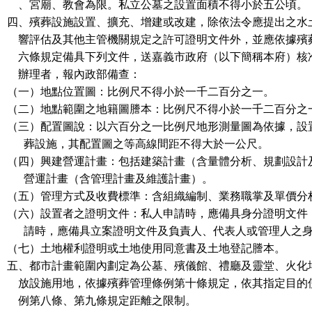
、宮廟、教會為限。私立公墓之設置面積不得小於五公頃。
四、殯葬設施設置、擴充、增建或改建，除依法令應提出之水
響評估及其他主管機關規定之許可證明文件外，並應依據殯
六條規定備具下列文件，送嘉義市政府（以下簡稱本府）核
辦理者，報內政部備查：
（一）地點位置圖：比例尺不得小於一千二百分之一。
（二）地點範圍之地籍圖謄本：比例尺不得小於一千二百分之
（三）配置圖說：以六百分之一比例尺地形測量圖為依據，設
葬設施，其配置圖之等高線間距不得大於一公尺。
（四）興建營運計畫：包括建築計畫（含量體分析、規劃設計
營運計畫（含管理計畫及維護計畫）。
（五）管理方式及收費標準：含組織編制、業務職掌及單價分
（六）設置者之證明文件：私人申請時，應備具身分證明文件
請時，應備具立案證明文件及負責人、代表人或管理人之身
（七）土地權利證明或土地使用同意書及土地登記謄本。
五、都市計畫範圍內劃定為公墓、殯儀館、禮廳及靈堂、火化
放設施用地，依據殯葬管理條例第十條規定，依其指定目的
例第八條、第九條規定距離之限制。