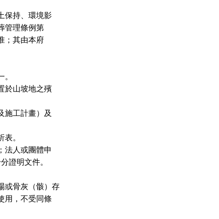
土保持、環境影
葬管理條例第
准；其由本府
一。
置於山坡地之殯
及施工計畫）及
析表。
；法人或團體申
分證明文件。
場或骨灰（骸）存
使用，不受同條