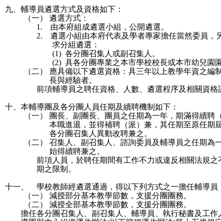
九、
輔導員遴選方式及資格如下：
（一）
遴選方式：
1.
由本府組成遴選小組，公開遴選。
2.
遴選小組由本府代表及學者專家擔任當然委員，
求分組遴選：
(1)
各分團召集人或副召集人。
(2)
具各分團專業之本市學校校長或本市幼兒園
（二）
應具備以下遴選資格：具三年以上教學年資之編
長與經驗者。
前項輔導員之聘任資格、人數、遴選程序及相關資格
十、
本輔導團及各分團人員任期及續聘機制如下：
（一）
團長、副團長、團員之任期為一年，期滿得續聘
本職進退，並得補聘（派）兼，其任期至原任期
各分團召集人異動改聘兼之。
（二）
召集人、副召集人、諮詢委員及輔導員之任期為
始得續聘兼之。
前項人員，於聘任期間有工作不力或違反相關法規之
期之限制。
十一、
學校教師經遴選通過，得以下列方式之一擔任輔導員
（一）
減授部分基本教學節數，支援分團團務。
（二）
減授全部基本教學節數，支援分團團務。
擔任各分團召集人、副召集人、輔導員、執行秘書及工作