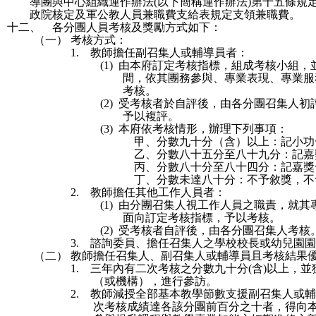
導團與中心組織運作辦法
(
以下簡稱運作辦法
)
第十五條規
政院核定及軍公教人員兼職費支給表規定支領兼職費。
十二、
各分團人員考核及獎勵方式如下：
（一）
考核方式：
1.
教師擔任副召集人或輔導員者：
(1)
由本府訂定考核指標，組成考核小組，
間，依其團務參與、專業表現、專業服
考核。
(2)
受考核者於自評後，由各分團召集人初
予以複評。
(3)
本府依考核情形，辦理下列事項：
甲、
分數九十分（含）以上：記小功
乙、
分數八十五分至八十九分：記嘉
丙、
分數八十分至八十四分：記嘉獎
丁、
分數未達八十分：不予敘獎，不
2.
教師擔任其他工作人員者：
(1)
由分團召集人視工作人員之職責，就其
面向訂定考核指標，予以考核。
(2)
受考核者自評後，由各分團召集人考核
3.
諮詢委員、擔任召集人之學校校長或幼兒園園
（二）
教師擔任召集人、副召集人或輔導員且考核結果
1.
三年內有二次考核之分數九十分
(
含
)
以上，並
（或機構），進行參訪。
2.
教師減授全部基本教學節數支援副召集人或輔
次考核成績達各該分團前百分之十者，得向