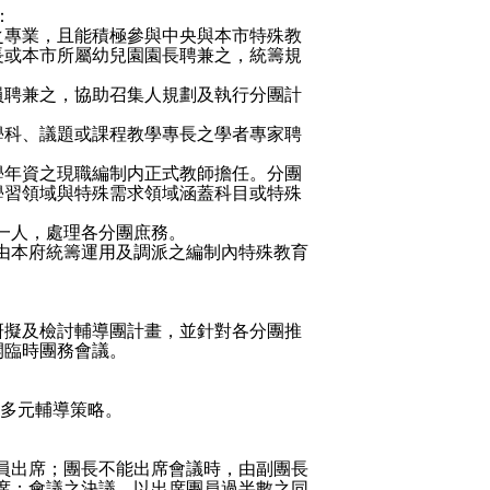
：
之專業，且能積極參與中央與本市特殊教
長或本市所屬幼兒園園長聘兼之，統籌規
員聘兼之，協助召集人規劃及執行分團計
學科、議題或課程教學專長之學者專家聘
學年資之現職編制内正式教師擔任。分團
學習領域與特殊需求領域涵蓋科目或特殊
一人，處理各分團庶務。
由本府統籌運用及調派之編制內特殊教育
研擬及檢討輔導團計畫，並針對各分團推
開臨時團務會議。
多元輔導策略。
員出席；團長不能出席會議時，由副團長
席；會議之決議，以出席團員過半數之同