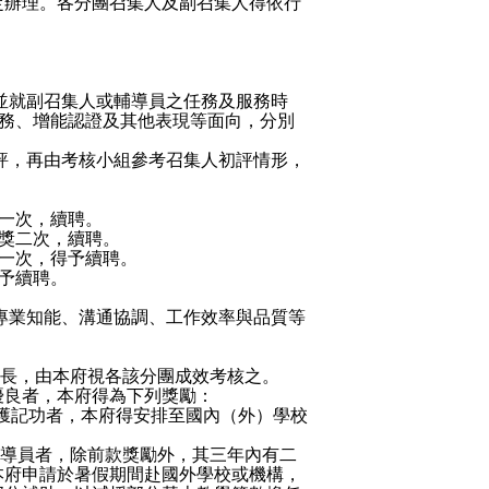
定辦理。各分團召集人及副召集人得依行
並就副召集人或輔導員之任務及服務時
務、增能認證及其他表現等面向，分別
評，再由考核小組參考召集人初評情形，
一次，續聘。
獎二次，續聘。
一次，得予續聘。
予續聘。
專業知能、溝通協調、工作效率與品質等
。
長，由本府視各該分團成效考核之。
優良者，本府得為下列獎勵：
獲記功者，本府得安排至國內（外）學校
導員者，除前款獎勵外，其三年內有二
本府申請於暑假期間赴國外學校或機構，