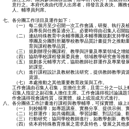
意行之。本府代表由代理人出席者，得發言及表決。團務
人、輔導員列席。
七、
各分團工作項目及運作如下：
（一）
每二個月至少召開一次工作會議，研擬、執行及
員專長與任務妥適分工。必要時得由召集人召開
（二）
連結特殊教育中央輔導團及本輔導團規劃支持學
導團及分團對所屬學校教學品質計畫提升之推動
育與課程教學品質。
（三）
規劃辦理分團課程、教學與評量及專業領域之增
（四）
協助學校課程發展委員會、領域教學研究會等推
（五）
規劃多元輔導方式，協助教師社群運作及專業發
於課堂。
（六）
進行課程設計及教材教法研究，提供教師教學資
資源。
（七）
本處推動之其他重要教育政策與工作。
工作會議由召集人召集，並擔任主席，且需二分之一以上
召集人指定之副召集人擔任主席。工作會議得視討論議題
作會議得視會議性質，採實體、線上或混成方式進行。
八、
各分團依工作計畫進行課程與教學輔導，可採實體、線上
（一）
到校輔導：如專題講座、實務分享、提供示例、
（二）
社群運作：如共備觀議、學習診斷、對話討論、
（三）
行動研究：協同學校教師進行，如教學創新、教
（四）
依本府特殊教育推展之需求及特色，發展之其他