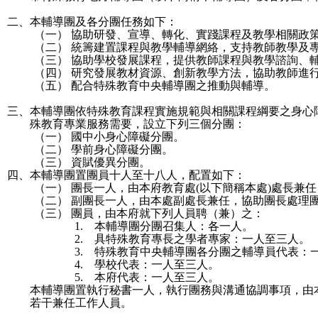
二、
本輔導團及各分團任務如下：
（一）
協助研發、宣導、轉化、實踐課程及教學相關政
（二）
統籌建置課程與教學輔導網絡，支持教師教學及
（三）
協助學校發展課程，提供教師課程與教學諮詢、
（四）
研究發展教材資源、創新教學方法，協助教師進
（五）
配合特殊教育中央輔導團之推動與輔導。
三、
本輔導團依特殊教育課程實施規範與相關課程綱要之身心
殊教育專業服務需要，設立下列三個分團：
（一）
國中小身心障礙分團。
（二）
學前身心障礙分團。
（三）
資賦優異分團。
四、
本輔導團置團員十人至十八人，配置如下：
（一）
團長一人，由本府教育處
(
以下簡稱本處
)
處長兼任
（二）
副團長一人，由本處副處長兼任，協助團長處理
（三）
團員，由本府就下列人員聘（兼）之：
1.
本輔導團分團召集人：各一人。
2.
具特殊教育專長之學者專家：一人至三人。
3.
特殊教育中央輔導團各分團之輔導員代表：
4.
學校代表：一人至三人。
5.
本府代表：一人至三人。
本輔導團置執行秘書一人，執行團務與溝通協調事項，由
若干兼任工作人員。