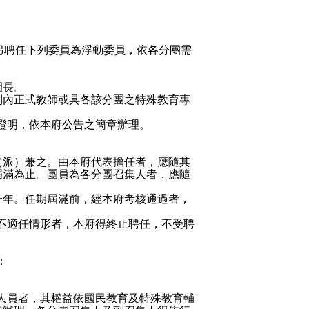
另聘任下列委員為浮動委員，依各分團需
園長。
制內正式教師或具各該分團之特殊教育專
證明，依本府公告之簡章辦理。
（派）兼之。由本府代表擔任者，應隨其
屆滿為止。團員為各分團召集人者，應隨
一年。任期屆滿前，經本府考核通過者，
不適任情形者，本府得終止聘任，不受聘
：
人員者，其權益依國民教育及特殊教育輔