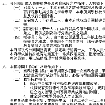
五、
各分團組成人員兼顧專長及教育階段之均衡性，人數如下
（一）
召集人：一人，由本府就具各該分團課程及教學
育課程推動與規劃之學者專家、本市所屬學校校
劃及執行分團計畫。
（二）
副召集人：不超過二人，由本府就各該分團輔導
畫。
（三）
諮詢委員：若干人，由本府就具各該分團領域、
兼之，提供規劃及執行分團計畫之建議。
（四）
輔導員：若干人，由本府公開遴選具三年以上教
輔導員之組成，應兼顧不同教育階段、課程綱要
教育議題之專業需求設置遴聘。
本府得視各分團團務需要，指定執行秘書一人、工作人員
本府得依據特殊教育法第五十一條第四項規定，指定增置
教師員額，用以協助辦理本輔導團各分團業務。
六、
本輔導團工作項目及運作如下︰
（一）
團務計畫推動：每學期至少召開一次團務會議，
動計畫及執行成效予以檢核。必要時得由團長召
（二）
政策協作轉化：
1.
配合中央或本府推動課程與教學相關政策。
2.
根據現有資源條件及教師專業發展需求，規劃
3.
建立地方層級之輔導員專業成長培訓制度。
4.
健全課程教學與專業人才資源庫。
團務會議由團長召集，並擔任主席，且需二分之一以上團
擔任主席。團員參加團務會議，除本府代表外，應親自出