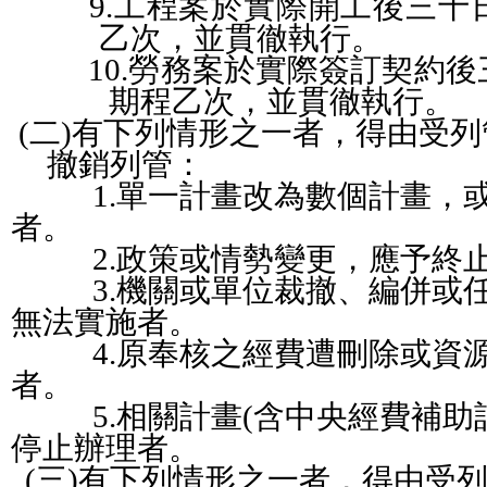
9.
工程案於實際開工後
三十
乙次，並貫徹執行。
10.
勞務案於實際簽訂契約
後
期程乙次，並貫徹執行。
(
二
)
有下列情形之一者，得由受列
撤銷列管：
1.
單一計畫改為數個計畫，
者。
2.
政策或情勢變更，應予終
3.
機關或單位裁撤、編併或
無法實施者。
4.
原奉核之
經費遭刪除或
資
者。
5.
相關計畫
(
含中央經費補助
停止辦理者。
(
三
)
有下列情形之一者，得由受