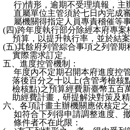
行
)
情形，逾期不受理填報，主
直屬單位主管須於七日內完成
屬機關得指定人員專責稽催等
(
四
)
跨年度執行部分除經本府專案
預算，以提升執行率，並於結
(
五
)
其餘府列管綜合事項之列管期
實際需求訂定。
五、進度控管機制：
年度內不定期召開本府進度控
落後百分之十以上
(
含管考檢核
檢核點
)
之預算經費新臺幣五百
助經費計畫，研提解決對策及精
六、各項計畫主辦機關應依核定之
如符合下列得申請調整進度、
條件者不在此限：