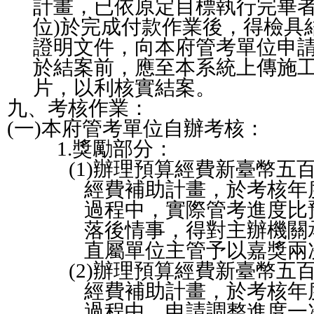
計畫，已依原定目標執行完畢
位
)
於完成付款作業後，得檢具
證明文件，向本府管考單位申
於結案前，應至本系統上傳施
片，以利核實結案。
九、考核作業：
(
一
)
本府
管考單位
自辦考核
：
1.
獎勵部分：
(1)
辦理預算經費新臺幣五
經費補助計畫，於考核年
過程中，實際管考進度比
落後情事，得對主辦機關
直屬單位主管予以嘉獎兩
(2)
辦理預算經費新臺幣五
經費補助計畫，於考核年
過程中，申請調整進度一