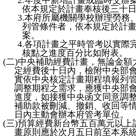
2.
年度中新增計畫或臨時交辦
依本規定於計畫奉核後三十
3.
本府所屬機關學校辦理勞務
列管條件者，依本規定於計
案。
4.
各項計畫之平時管考以實際
核點之進度百分比如附表。
(
二
)
中央補助經費計畫，無論金額
定經費後十日內，檢附中央部
實依中央核定計畫期程填報列
調整期程之需求，應獲中央部
進度，如接獲中央函文同意調
補助款被刪減、撤銷、收回等
日內主動會辦本府管考單位。
(
三
)
預算經費新台幣五百萬元以上
畫原則應於次月五日前至本系