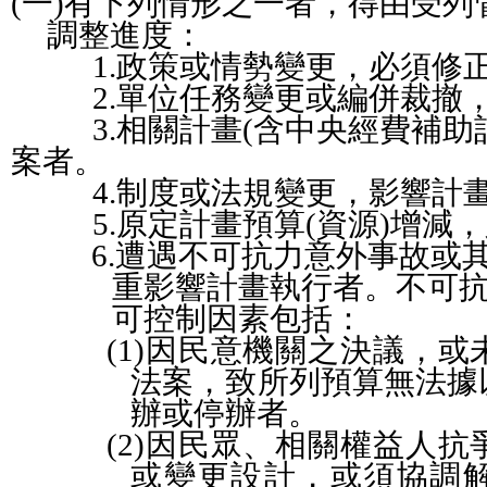
(
一
)
有下列情形之一者，得由受列
調整進度：
1.
政策或情勢變更，必須修
2.
單位任務變更或編併裁撤
3.
相關計畫
(
含中央經費補助
案
者
。
4.
制度或法規變更，影響計
5.
原定計畫預算
(
資源
)
增減，
6.
遭遇不可抗力意外事故或
重影響計畫執行
者
。不可
可控制因素包括：
(1)
因民意機關之決議，或
法案，致所列預算無法據
辦或停辦者。
(2)
因民眾、相關權益人抗
或變更設計，或須協調