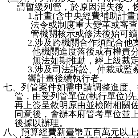
請暫緩列管，於原因消失後，
1.
計畫
(
含中央經費補助計畫
法令或制度重大變革或審查
管機關核示或修法後始可續
2.
涉及跨機關合作須配合他
他機關進度落後或有權責
無法如期推動，經上級裁
3.
涉及司法訴訟、仲裁或監
響計畫後續執行者。
七、
列管案件如需申請調整進度、
管，由受列管單位
(
執行單位
)
先
再上簽呈敘
明原由並檢附相關
同意後，會辦本府管考單位並
後據以辦理。
八、預算經費新臺幣五百萬元以上