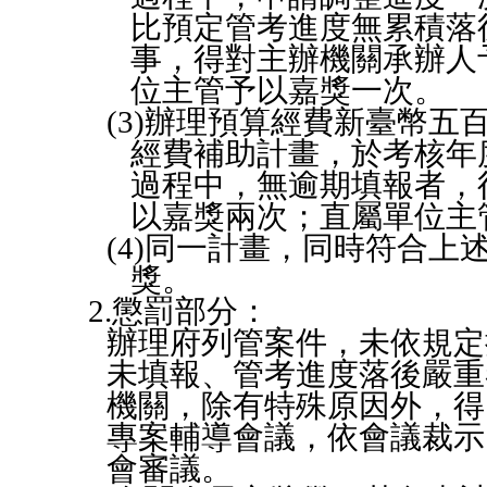
比預定管考進度無累積落
事，得對主辦機關承辦人
位主管予以嘉獎一次。
(3)
辦理預算經費新臺幣五
經費補助計畫，於考核年
過程中，無逾期填報者，
以嘉獎兩次；直屬單位主
(4)
同一計畫，同時符合上
獎。
2.
懲罰部分：
辦理府列管案件，未依規定
未填報、管考進度落後嚴重
機關，除有特殊原因外，得
專案輔導會議，依會議裁示
會審議。