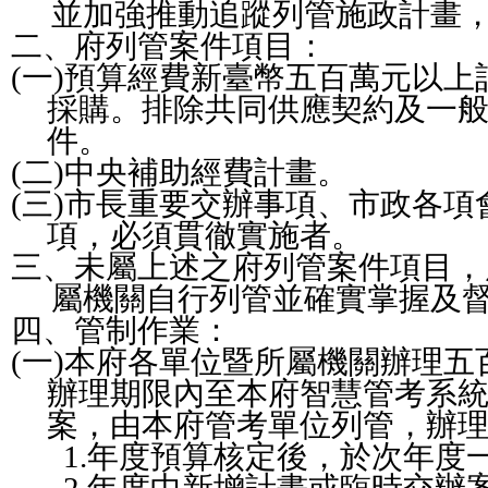
並加強推動追蹤列管施政計畫
二、府列管案件項目：
(
一
)
預算經費新臺幣五百萬元以上
採購。排除共同供應契約及一
件。
(
二
)
中央補助經費計畫。
(
三
)
市長重要交辦事項、市政各項
項，必須貫徹實施者。
三、未屬上述之府列管案件項目，
屬機關自行列管並確實掌握及
四、管制作業：
(
一
)
本府各單位暨所屬機關辦理五
辦理期限內至本府智慧管考系
案，由本府管考單位列管，辦
1.
年度預算核定後，於次年度