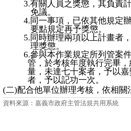
3.
有關人員之獎懲，其負責
免議。
4.
同一事項，已依其他規定
要點規定再予獎懲。
5.
同時辦理兩項以上計畫者
理獎懲。
6.
參與本作業規定所列管案
管，於考核年度執行完畢，
量，未
達七十案者，予以嘉
者，予以記功一次。
(
二
)
配合他單位辦理考核，依相關
資料來源：嘉義市政府主管法規共用系統