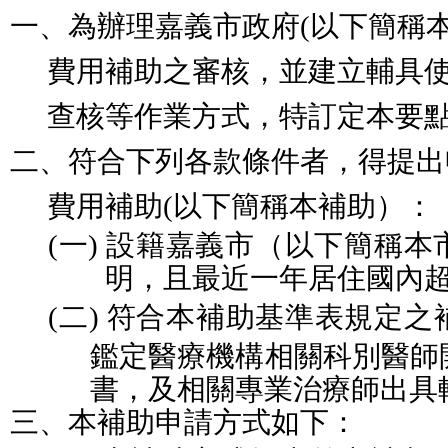
一、
為辦理
嘉義市政府
(
以下簡稱
費用補助之審核，並建立輔具
查核等作業方式
，特訂定本要
二、
符合下列各款條件者，得提出
費用補助
(
以下簡稱本補助）
：
(一)
設籍嘉義市
（以下簡稱本
明，且最近一年居住國內
(二)
符合
本補助
基準表規定之
鑑定醫療機構相關科別醫師
書，及相關專業治療師出具
三、
本補助申請方式如下：