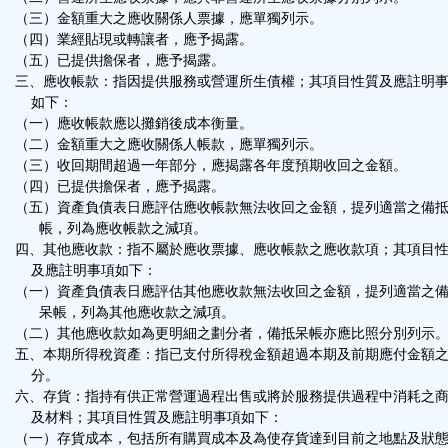
（三）金額重大之應收關係人票據，應單獨列示。
（四）業經貼現或轉讓者，應予揭露。
（五）已提供擔保者，應予揭露。
三、應收帳款：指因提供服務或營運所生債權；其項目性質及應註明
如下：
（一）應收帳款應以攤銷後成本衡量。
（二）金額重大之應收關係人帳款，應單獨列示。
（三）收回期間超過一年部分，應揭露各年度預期收回之金額。
（四）已提供擔保者，應予揭露。
（五）資產負債表日應評估應收帳款無法收回之金額，提列適當之備
帳，列為應收帳款之減項。
四、其他應收款：指不屬於應收票據、應收帳款之應收款項；其項目
及應註明事項如下：
（一）資產負債表日應評估其他應收款無法收回之金額，提列適當之
呆帳，列為其他應收款之減項。
（二）其他應收款如為更明細之劃分者，備抵呆帳亦應比照分別列示
五、本期所得稅資產：指已支付所得稅金額超過本期及前期應付金額
分。
六、存貨：指持有供正常營運過程出售或將於服務提供過程中消耗之
及材料；其項目性質及應註明事項如下：
（一）存貨成本，包括所有購買成本及為使存貨達到目前之地點及狀