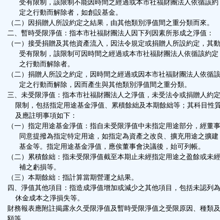
受有限制，該限制不能因時間之經過或本市社福財團法人依循該約
定之行動而解除者，如創設基金。
（二）因捐贈人所設約定之結果，由其他類別淨值間之重分類而來。
二、暫時受限淨值：指本市社福財團法人因下列因素所形成之淨值：
（一）接受捐贈及其他資產流入，因法令規定或捐贈人所設約定，其
受有限制，該限制可因時間之經過或本市社福財團法人依循該約定
之行動而解除者。
（二）捐贈人所設之約定，因時間之經過或因本市社福財團法人依循
定之行動而解除，因而產生與其他類別淨值間之重分類。
三、未受限淨值：指本市社福財團法人之淨值，未受法令或捐贈人約
限制，包括指定用途基金淨值、累積餘絀及本期餘絀等；其科目性
及應註明事項如下：
（一）指定用途基金淨值：指自未受限淨值中未指定用途部分，經董
同意提撥為指定特定用途，如指定為資產之改良、擴充用途之擴建
基金等。指定用途基金淨值，應俟董事會決議後，始可列帳。
（二）累積餘絀：指未受限淨值截至本期止未經指定用途之盈餘或未
補之虧損等。
（三）本期餘絀：指計算當期營運之結果。
四、淨值其他項目：指造成淨值增加或減少之其他項目，包括未認列
休金成本之淨損失等。
財務報表應附註揭露永久受限淨值及暫時受限淨值之受限原因、種類
額等。