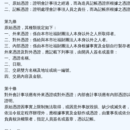
一、原始憑證：證明會計事項之經過，而為造具記帳憑證所根據之憑
二、記帳憑證：證明處理會計事項人員之責任，而為記帳所根據之憑
第九條
原始憑證，其種類規定如下：
一、外來憑證：係自本市社福財團法人本身以外之人所取得者。
二、對外憑證：係給與本市社福財團法人本身以外之人者。
三、內部憑證：係由本市社福財團法人本身根據事實及金額自行製存
外來憑證及對外憑證，應記載下列事項，由開具人簽名或蓋章：
一、憑證名稱。
二、日期。
三、交易雙方名稱及地址或統一編號。
四、交易內容及金額。
第十條
對外會計事項應有外來憑證或對外憑證；內部會計事項應有內部憑證
證明。
原始憑證因事實上限制無法取得，或因意外事故毀損、缺少或滅失者
依法令規定程序辦理外，應根據事實及金額作成憑證，由董事長或依
負責核決權限者，指定人員簽名或蓋章，憑以記帳。