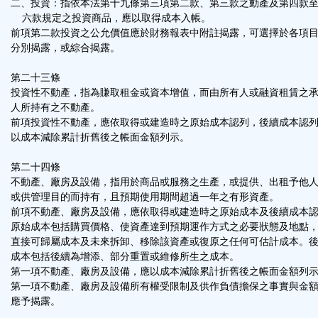
二、投資：指依本法第十九條第三項第二款、第三款之動產及第四款
六款規定之投資商品，應以取得成本入帳。
前項第二款投資之公允價值應於財務報表中附註揭露，可選擇於各項
分別揭露，或綜合揭露。
第二十三條
投資性不動產，指為賺取租金或資本增值，而由所有人或融資租賃之
人所持有之不動產。
前項投資性不動產，應依取得或建造時之原始成本認列，後續成本認
以成本減除累計折舊後之帳面金額列示。
第二十四條
不動產、廠房及設備，指用於商品或服務之生產，或提供、出租予他
或供管理目的而持有，且預期使用期間超過一年之有形資產。
前項不動產、廠房及設備，應依取得或建造時之原始成本及後續成本
原始成本包括購買價格、使資產達到預期運作方式之必要狀態及地點
直接可歸屬成本及未來拆卸、移除該資產或復原之任何可估計成本。
成本包括後續為增添、部分重置或維修所生之成本。
第一項不動產、廠房及設備，應以成本減除累計折舊後之帳面金額列
第一項不動產、廠房及設備所有權受限制及供作負債擔保之事實與金
應予揭露。