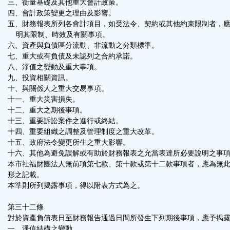
三、衡量基礎及其他重大會計政策。
四、會計政策變更之理由及影響。
五、財務報表所列各會計項目，如受法令、契約或其他約束限制者，
明其限制、時效及有關事項。
六、資產與負債區分流動、非流動之分類標準。
七、重大或有負債及未認列之合約承諾。
八、淨值之變動及重大事項。
九、投資相關資訊。
十、與關係人之重大交易事項。
十一、重大災害損失。
十二、重大之期後事項。
十三、重要訴訟案件之進行或終結。
十四、重要組織之調整及管理制度之重大改革。
十五、政府法令變更所生之重大影響。
十六、其他為避免誤解或有助於財務報表之允當表達所必要說明之事
本市社福財團法人無前項第七款、第十款或第十二款事項者，應為無
形之記載。
本準則所列揭露事項，得以附表方式為之。
第三十二條
對於資產負債表日至財務報告通過日間所發生下列期後事項，應予揭
一、淨值結構之變動。