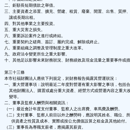
二、鉅額長短期債款之舉借。
三、主要資產之添置、擴充、營建、租賃、廢棄、閒置、出售、質押
讓或長期出租。
四、對其他事業之主要投資。
五、重大災害之損失。
六、重要訴訟案件之進行或終結。
七、重要契約之磋商、簽訂、履約完成、解除或終止。
八、重要組織之調整及管理制度之重大改革。
九、政府法令變更所生之重大影響。
十、其他足以影響未來財務狀況、財務績效及現金流量之重要事件或
第三十三條
本市社福財團法人應依下列規定，於財務報告揭露其營運狀況：
一、重大營運事項：說明最近二年度對營運有重大影響之事項，包括
其他財團法人、購置或處分重大資產、經營方式或營運內容之重大
變等。
二、董事及監察人酬勞與相關資訊：
（一）最近會計年度支付董事、監察人之出席費、車馬費及酬勞。
（二）支付董事、監察人前目以外之酬勞時，應說明其姓名、職位、
供資產之性質及成本、實際或按公允價值設算之租金及其他給付。
（三）董事長為專職支薪者，應揭露其薪資。