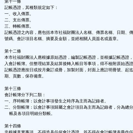
第十一條
記帳憑證，其種類規定如下：
一、收入傳票。
二、支出傳票。
三、轉帳傳票。
記帳憑證之內容，應包括本市社福財團法人名稱、傳票名稱、日期、
號碼、會計項目名稱、摘要及金額，並經相關人員簽名或蓋章。
第十二條
本市社福財團法人應根據原始憑證，編製記帳憑證，並根據記帳憑證
入會計帳簿。但整理結算及結算後轉入帳目等事項，得不檢附原始憑
記帳憑證應按日或按月彙訂成冊，加製封面，封面上應註明冊號、起
期、頁數，保存備查。
第十三條
會計帳簿分下列二類：
一、序時帳簿：以會計事項發生之時序為主而為記錄者。
二、分類帳簿：以會計事項歸屬之會計項目為主而為記錄者，分為總
帳及各項目明細分類帳。
第十四條
非根據真實事項，不得造具任何會計憑證，並不得在會計帳簿表冊作