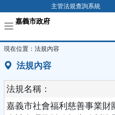
主管法規查詢系統
跳
到
主
要
嘉義市政府
內
容
區
塊
::
現在位置：
法規內容
法規內容
法規名稱：
嘉義市社會福利慈善事業財