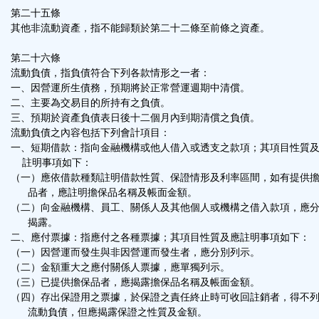
第二十五條
其他非流動資產，指不能歸類於第二十二條至前條之資產。
第二十六條
流動負債，指負債符合下列各款情形之一者：
一、因營運所生債務，預期將於正常營運週期中清償。
二、主要為交易目的所持有之負債。
三、預期於資產負債表日後十二個月內到期清償之負債。
流動負債之內容包括下列會計項目：
一、短期借款：指向金融機構或他人借入或透支之款項；其項目性質
註明事項如下：
（一）應依借款種類註明借款性質、保證情形及利率區間，如有提供
品者，應註明擔保品名稱及帳面金額。
（二）向金融機構、員工、關係人及其他個人或機構之借入款項，應
揭露。
二、應付票據：指應付之各種票據；其項目性質及應註明事項如下：
（一）因營運而發生與非因營運而發生者，應分別列示。
（二）金額重大之應付關係人票據，應單獨列示。
（三）已提供擔保品者，應揭露擔保品名稱及帳面金額。
（四）存出保證用之票據，於保證之責任終止時可收回註銷者，得不
流動負債，但應揭露保證之性質及金額。