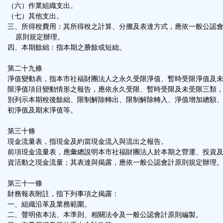
（六）作業組織支出。
（七）其他支出。
三、所得稅費用：其所得稅之計算、分攤及表達方式，應依一般公認
原則規定辦理。
四、本期餘絀：指本期之賸餘或短絀。
第二十九條
淨值變動表，指本市社福財團法人之永久受限淨值、暫時受限淨值及
限淨值項目變動情形之報告，應依永久受限、暫時受限及未受限三類
別列示本期稅後餘絀、限制解除轉出、限制解除轉入、淨值增加總額
初淨值及期末淨值等。
第三十條
現金流量表，指現金及約當現金流入與流出之報告。
前項現金流量表，應彙總說明本市社福財團法人於本期之營運、投資
資活動之現金流量；其表達與揭露，應依一般公認會計原則規定辦理
第三十一條
財務報表附註，指下列事項之揭露：
一、組織沿革及業務範圍。
二、聲明依本法、本準則、相關法令及一般公認會計原則編製。