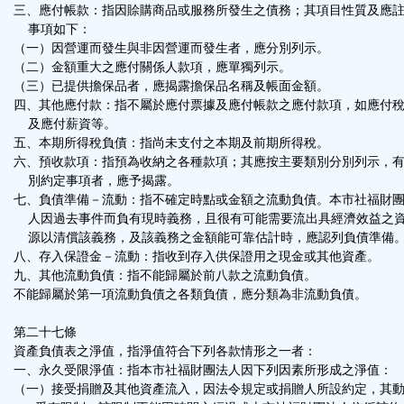
三、應付帳款：指因賒購商品或服務所發生之債務；其項目性質及應
事項如下：
（一）因營運而發生與非因營運而發生者，應分別列示。
（二）金額重大之應付關係人款項，應單獨列示。
（三）已提供擔保品者，應揭露擔保品名稱及帳面金額。
四、其他應付款：指不屬於應付票據及應付帳款之應付款項，如應付
及應付薪資等。
五、本期所得稅負債：指尚未支付之本期及前期所得稅。
六、預收款項：指預為收納之各種款項；其應按主要類別分別列示，
別約定事項者，應予揭露。
七、負債準備－流動：指不確定時點或金額之流動負債。本市社福財
人因過去事件而負有現時義務，且很有可能需要流出具經濟效益之
源以清償該義務，及該義務之金額能可靠估計時，應認列負債準備
八、存入保證金－流動：指收到存入供保證用之現金或其他資產。
九、其他流動負債：指不能歸屬於前八款之流動負債。
不能歸屬於第一項流動負債之各類負債，應分類為非流動負債。
第二十七條
資產負債表之淨值，指淨值符合下列各款情形之一者：
一、永久受限淨值：指本市社福財團法人因下列因素所形成之淨值：
（一）接受捐贈及其他資產流入，因法令規定或捐贈人所設約定，其