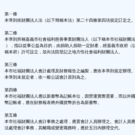
功
第ㄧ條
能
本準則依財團法人法（以下簡稱本法）第二十四條第四項規定訂定之
第二條
按
本準則所稱嘉義市社會福利慈善事業財團法人（以下稱本市社福財團
），指以從事公益為目的，由捐助人捐助一定財產，經嘉義市政府（
鈕
稱本府）許可設立，並向法院登記之地方性社會福利財團法人。
第三條
區
本市社福財團法人會計處理及財務報告之編製，應依本準則規定辦理
本準則未規定者，依一般公認會計原則為之。
第四條
本市社福財團法人應以新臺幣為記帳本位，因營運實際需要，而以外
幣記帳者，應在財務報表將外國貨幣折合為新臺幣。
第五條
本市社福財團法人會計事務之處理，應置會計人員辦理之。會計人員
法處理會計事務，其離職或變更職務時，應於五日內辦理交代。