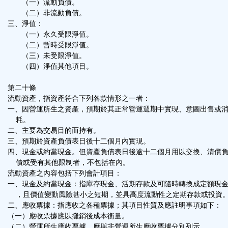
（一）流動負債。
（二）非流動負債。
三、淨值：
（一）永久受限淨值。
（二）暫時受限淨值。
（三）未受限淨值。
（四）淨值其他項目。
第二十條
流動資產，指資產符合下列各款情形之一者：
一、因營運所生之資產，預期於其正常營運週期中實現、意圖出售或
耗。
二、主要為交易目的而持有。
三、預期於資產負債表日後十二個月內實現。
四、現金或約當現金。但資產負債表日後逾十二個月用以交換、清償
債或受有其他限制者，不包括在內。
流動資產之內容包括下列會計項目：
一、現金及約當現金：指庫存現金、活期存款及可隨時轉換成定額現
，且價值變動風險甚小之短期，並具高度流動性之定期存款或投資
二、應收票據：指應收之各種票據；其項目性質及應註明事項如下：
（一）應收票據應以攤銷後成本衡量。
（二）營運所生應收票據，應與非營運所生應收票據分別列示。