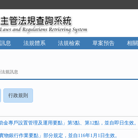
訊息
法規體系
法規檢索
草案預告
相關
新法規訊息
請
(請
行政規則
按
按
下
下
NTER
ENTER
助金專戶設置管理及運用要點」第5點、第12點，並自即日生效
查
查
看
看
實物銀行作業要點」部分規定，並自116年1月1日生效。