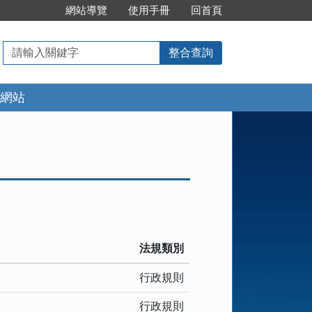
:::
網站導覽
使用手冊
回首頁
請
整合查詢
輸
入
網站
關
鍵
字
法規類別
。
行政規則
行政規則