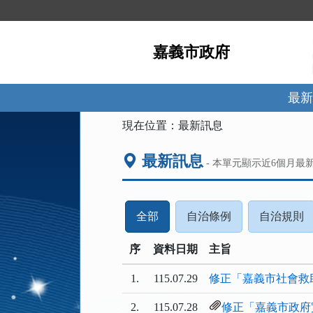
跳
到
主
嘉義市政府
要
內
容
區
最新
塊
:::
現在位置：
最新訊息
最新訊息
- 本單元顯示近
6
個月最
(請
(請
(
全部
自治條例
自治規則
按
按
序
資料日期
下
主旨
下
ENTER
ENTER
E
1.
115.07.29
修正「嘉義市社會救
查
查
看
看
2.
115.07.28
修正「嘉義市政府