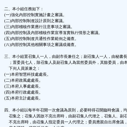
鈕
二、本小組任務如下：
(一)強化內部控制實施計畫之審議。
區
(二)內部控制制度設計原則之審議。
(三)內部稽核作業應行注意事項之審議。
(四)內部控制及內部稽核作業宣導落實執行情形之審議。
(五)內部控制制度共通性作業範例之備查。
(六)內部控制其他相關事項之審議或備查。
三、本小組置召集人一人，由副市長兼任之；副召集人一人，由秘書
；置委員七人，除召集人及副召集人為當然委員外，其餘委員，由
下列人員派兼之：
(一)本府智慧科技處處長。
(二)本府政風處處長。
(三)本府人事處處長。
(四)本府行政處處長。
(五)本府主計處處長。
四、本小組以每半年召開一次會議為原則，必要時得召開臨時會議，
召集之；召集人因故不克出席時，由副召集人代理之，召集人、副
不克出席時，由召集人指定委員一人代理之；委員應親自出席會議