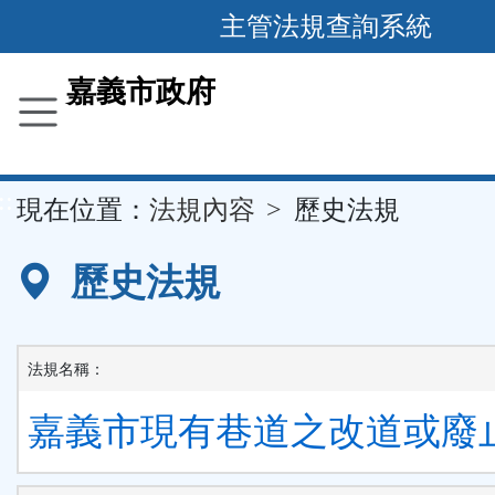
主管法規查詢系統
跳
到
主
要
嘉義市政府
內
容
區
塊
::
現在位置：
法規內容
歷史法規
歷史法規
法規名稱：
嘉義市現有巷道之改道或廢