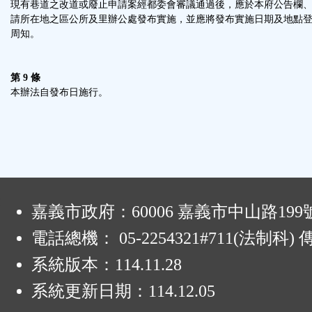
現有巷道之改道或廢止申請案經都委會審議通過後，應於本府公告欄
請所在地之區公所及里辦公處發布實施，並應將發布實施日期及地點
周知。
第 9 條
本辦法自發布日施行。
:
嘉義市政府：60006 嘉義市中山路199
電話總機： 05-2254321#711(法制科
系統版本：
114.11.28
系統更新日期：
114.12.05