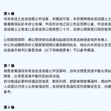
第 6 條
現有巷道之改道或廢止申請案，初審認可後，本府應將擬改道或廢止
畫書圖張貼於本府公告欄、申請所在地之區公所及里辦公處、申請巷
道或廢止之巷道口及巷道尾公開展覽三十日，並將公開展覽日期登報
。
公開展覽期間，應以雙掛號信函通知臨接現有巷道兩側基地所有權人
何公民或團體得於公開展覽期間以書面載明姓名、地址向本府提出意
由嘉義市都巿計畫委員會（以下簡稱都委會）予以參考審議。
第 7 條
都委會審議現有巷道改道或廢止申請案時，須有全體委員過半數出席
開會，出席委員過半數同意始得決議。
前項會議必要時得邀請當地里、鄰長列席。都委會開會審議時，應由
人或委託代理人出席會場說明，並得接受異議民眾列席陳述意見，供
參考。
第 8 條