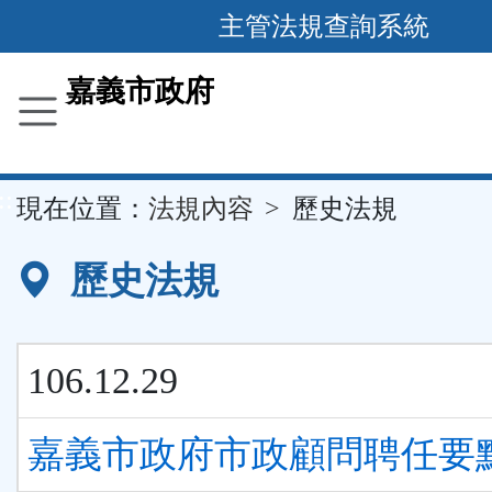
主管法規查詢系統
跳
到
主
要
嘉義市政府
內
容
區
塊
::
現在位置：
法規內容
歷史法規
歷史法規
106.12.29
嘉義市政府市政顧問聘任要