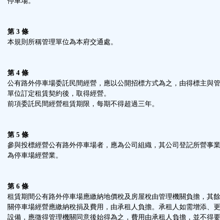
停車場。
鈕
第 3 條
區
本規則所稱管理單位為本府交通處。
第 4 條
公有路外停車場委託民間經營，應以公開招標方式為之，由得標主與
單位訂定租賃契約後，取得經營。
前項委託民間經營租賃期限，每期不得超過三年。
第 5 條
參與投標經營公有路外停車場者，應為公司組織，其公司登記所營事
為停車場經營業。
第 6 條
租賃期間公有路外停車場應繳納地價稅及房屋稅由管理機關負擔，其
關停車場經營應繳納稅捐及費用，由承租人負擔。承租人如需增添、
設備，應徵得管理機關同意後始得為之，費用由承租人負擔，並不得