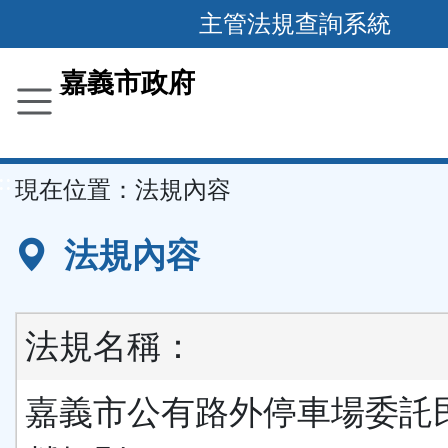
主管法規查詢系統
跳
到
主
要
嘉義市政府
內
容
區
塊
::
現在位置：
法規內容
法規內容
法規名稱：
嘉義市公有路外停車場委託