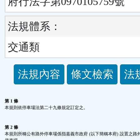
府行法字第0970105759號
法規體系：
交通類
法
法規內容
條文檢索
法
規
功
第 1 條
本規則依停車場法第二十九條規定訂定之。
能
第 2 條
按
本規則所稱公有路外停車場係指嘉義市政府 (以下簡稱本府) 設置之路