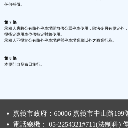
任何補償。
第 7 條
承租人應將公有路外停車場開放供公眾停車使用，除法令另有規定外
得指定專用車位供特定對象使用。
承租人不得於公有路外停車場經營停車場業務以外之商業行為。
第 8 條
本規則自發布日施行。
:
嘉義市政府：60006 嘉義市中山路199
電話總機： 05-2254321#711(法制科