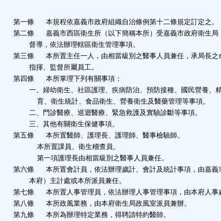
能
第一條
本規程依嘉義市政府組織自治條例第十二條規定訂定之。
按
第二條
嘉義市西區衛生所（以下簡稱本所）受嘉義市政府衛生局
督導，依法辦理轄區衛生管理事項。
鈕
第三條
本所置主任一人，由相當級別之醫事人員兼任，承局長之
指揮、監督所屬員工。
第四條
本所掌理下列有關事項：
區
一、婦幼衛生、社區護理、疾病防治、預防接種、國民營養、
育、衛生統計、食品衛生、營養衛生及醫藥管理等事項。
二、門診醫療、巡迴醫療、緊急救護及實驗診斷等事項。
三、其他有關衛生保健事項。
第五條
本所置醫師、護理長、護理師、醫事檢驗師。
本所置課員、衛生稽查員。
第一項護理長由相當級別之醫事人員兼任。
第六條
本所置會計員，依法辦理歲計、會計及統計事項，由嘉義
本府）主計處或本所派員兼任。
第七條
本所置人事管理員，依法辦理人事管理事項，由本府人事
第八條
本所政風業務，由本府衛生局政風室派員兼辦。
第九條
本所為辦理特定業務，得聘請特約醫師。