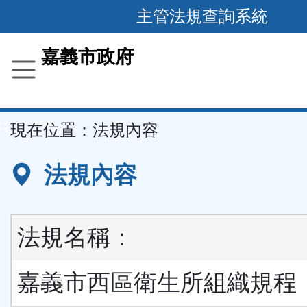
主管法規查詢系統
跳
到
主
要
嘉義市政府
內
容
區
塊
::
現在位置：
法規內容
法規內容
法規名稱：
嘉義市西區衛生所組織規程