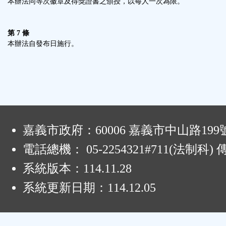
本辦法同等次徽章及得獎證書之頒授，以每人一次為限。
第 7 條
本辦法自發布日施行。
:
嘉義市政府：60006 嘉義市中山路199
電話總機： 05-2254321#711(法制科
系統版本：
114.11.28
系統更新日期：
114.12.05