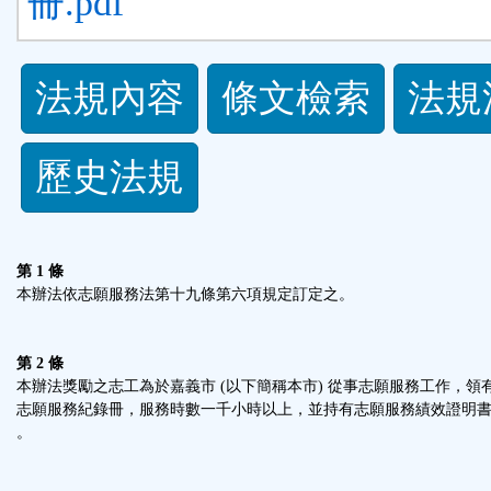
冊.pdf
法
法規內容
條文檢索
法規
規
歷史法規
功
能
第 1 條
按
本辦法依志願服務法第十九條第六項規定訂定之。
鈕
第 2 條
本辦法獎勵之志工為於嘉義市 (以下簡稱本市) 從事志願服務工作，領
區
志願服務紀錄冊，服務時數一千小時以上，並持有志願服務績效證明
。