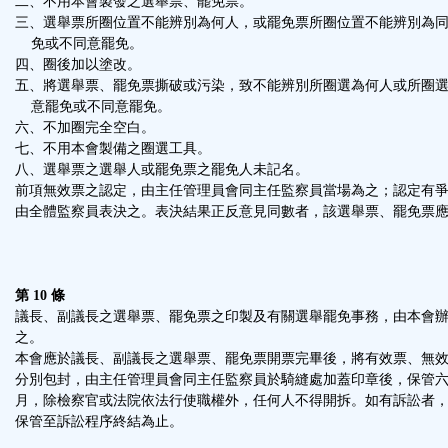
二、不用本會製發之選舉票、罷免票。
三、選舉票所圈位置不能辨別為何人，或罷免票所圈位置不能辨別為
免或不同意罷免。
四、圈後加以塗改。
五、將選舉票、罷免票撕破或污染，致不能辨別所圈選為何人或所圈
意罷免或不同意罷免。
六、不加圈完全空白。
七、不用本會製備之圈選工具。
八、選舉票之選舉人或罷免票之罷免人未記名。
前項無效票之認定，由主任管理員會同主任監察員當場為之；認定有
由全體監察員表決之。表決結果正反意見同數者，該選舉票、罷免票
第 10 條
議長、副議長之選舉票、罷免票之印製及有關選舉罷免事務，由本會
之。
本會應於議長、副議長之選舉票、罷免票開票完畢後，將有效票、無
分別包封，由主任管理員會同主任監察員於騎縫處加蓋印章後，保管
月，除檢察官或法院依法行使職權外，任何人不得開拆。如有訴訟者
保管至訴訟程序終結為止。