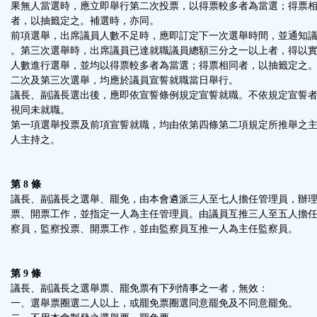
果無人當選時，應立即舉行第二次投票，以得票較多者為當選；得票
者，以抽籤定之。補選時，亦同。
前項選舉，出席議員人數不足時，應即訂定下一次選舉時間，並通知
。第三次選舉時，出席議員已達就職議員總額三分之一以上者，得以
人數進行選舉，並均以得票較多者為當選；得票相同者，以抽籤定之
二次及第三次選舉，均應於議員宣誓就職當日舉行。
議長、副議長選出後，應即依宣誓條例規定宣誓就職。不依規定宣誓
視同未就職。
第一項選舉投票及前項宣誓就職，均由依第四條第二項規定所推舉之
人主持之。
第 8 條
議長、副議長之選舉、罷免，由本會遴派三人至七人擔任管理員，辦
票、開票工作，並指定一人為主任管理員。由議員互推三人至五人擔
察員，監察投票、開票工作，並由監察員互推一人為主任監察員。
第 9 條
議長、副議長之選舉票、罷免票有下列情事之一者，無效：
一、選舉票圈選二人以上，或罷免票圈選同意罷免及不同意罷免。