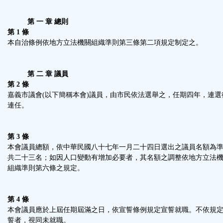
能
第 一 章 總則
按
第 1 條
本自治條例依地方立法機關組織準則第三條第二項規定制定之。
鈕
第 二 章 議員
區
第 2 條
嘉義市議會(以下簡稱本會)議員，由市民依法選舉之，任期四年，連選
連任。
第 3 條
本會議員總額，依中華民國八十七年一月二十四日選出之議員名額為
共二十三名；如因人口變動有增加必要者，其名額之調整依地方立法
組織準則第六條之規定。
第 4 條
本會議員應於上屆任期屆滿之日，依宣誓條例規定宣誓就職。不依規
誓者，視同未就職。