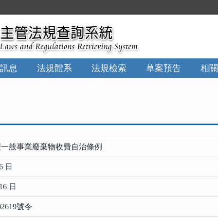
訊息
法規體系
法規檢索
草案預告
相關
理一般事業廢棄物收費自治條例
6 日
16 日
2619號令