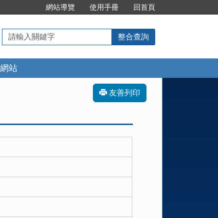
:::
網站導覽
使用手冊
回首頁
請
整合查詢
輸
入
網站
關
鍵
字
友善列印