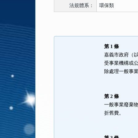
法規體系：
環保類
法
規
功
能
第 1 條
按
嘉義市政府（
鈕
受事業機構或
區
除處理一般事
第 2 條
一般事業廢棄
折舊費。
第 3 條