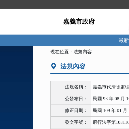
跳
到
主
嘉義市政府
要
內
容
區
最新
塊
:::
現在位置：
法規內容
法規內容
法規名稱：
嘉義市代清除處
公發布日：
民國 93 年 08 月 1
修正日期：
民國 109 年 01 月 
發文字號：
府行法字第108110