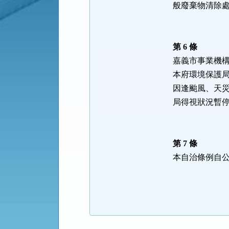
般廢棄物清除
第 6 條
嘉義市事業機
本府環境保護
因逢颱風、天
局得視狀況暫
第 7 條
本自治條例自