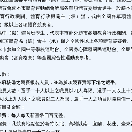
體育會或本市體育運動總會所屬各單項體育委員會選手，設籍本
教育行政機關、體育行政機關主（承）辦，或由全國各單項體
）級以上各項體育競賽者。
高中（職）體育班學生，代表本市赴外縣市參加教育行政機關
、
單項體育協（總）會主（承）辦之全國性以上各項體育競賽者。
本市參加全國中等學校運動會、全國身心障礙國民運動會、全民
動會（含資格賽）等全國綜合性運動賽事者。
：
人數：
本府核備之競賽報名人員，並為參加競賽實際下場之選手。
職員人數：選手二十人以上之職員以四人為限、選手十人以上十
人以上九人以下之職員以二人為限，選手一人之項目則職員僅一
項目及金額：
雜費：每人每天新
臺
幣四百元整。
宿費：
凡
競賽地點位於新竹以北、高雄以南、宜蘭、花蓮、臺東
每人每日新臺幣一千二百元整。