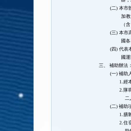
(二)
本市
加
（含
(三)
本市
國各
(四)
代表
國運
三、
補助辦法
(一)
補助
1.
經
2.
隊
二
(二)
補助
1.
膳
2.
住
助