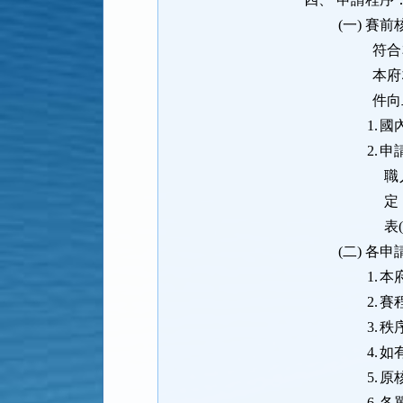
(一)
賽前
符合
本府
件向
1.
國
2.
申
職
定
表
(二)
各申
1.
本
2.
賽
3.
秩
4.
如
5.
原
6.
各