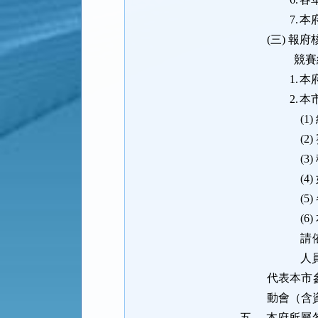
7.
本
(三)
報府
競賽
1.
本
2.
本
(1)
(2)
(3)
(4)
(5)
(6)
請
人
代表本市
動會（含
五、
本府所屬