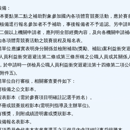
核備：
本要點第二點之補助對象參加國內各項體育競賽活動，應於賽
核備逕行報名參加者不予補助，事後報備者不予追認。另申請
二個以上機關申請者，應列明全部經費內容，及向各機關申請補
內各項體育競賽活動之競賽規程及報名表。
請單位應據實表明身分關係並檢附補助
(
獎勵、補貼
)
案利益衝突
人員利益衝突迴避法第二條或第三條所稱之公職人員或其關係
，於申請時一併檢具公職人員利益衝突迴避法第十四條第二項公
(
附件五
)
。
請單位自行審核，相關審查要件如下：
府核備之公文影本。
程表影本（需於參賽項目明確註記選手姓名）。
序冊或競賽規程影本
(
需明列指導及主辦單位
)
。
有獲獎，則附成績證明書或獎狀影本。
核備報名表影本。
單項委員會代表本市參賽選手之三個月內含詳細記事戶籍謄本。