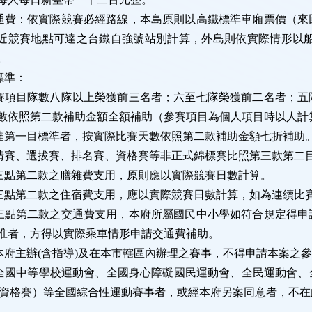
通費：依實際競賽必經路線，本島原則以高鐵標準車廂票價（來
近競賽地點可達之台鐵自強號站別計算，外島則依實際情形以
。
標準：
賽項目隊數八隊以上榮獲前三名者；六至七隊榮獲前二名者；五
數依照第二款補助金額全額補助（參賽項目為個人項目時以人計
達第一目標準者，按實際比賽天數依照第二款補助金額七折補助
請賽、選拔賽、排名賽、資格賽等非正式錦標賽比照第三款第二
三點第二款之膳雜費支用，原則應以實際競賽日數計算。
三點第二款之住宿費支用，應以實際競賽日數計算，如為連續比
三點第二款之交通費支用，本府所屬國民中小學如符合規定得申
准者，方得以實際乘車情形申請交通費補助。
本府主辦
(
含指導
)
及在本市轄區內辦理之賽事，不得申請本案之
全國中等學校運動會、全國身心障礙國民運動會、全民運動會、
資格賽）等全國綜合性運動賽事者，或經本府另案同意者，不在
：