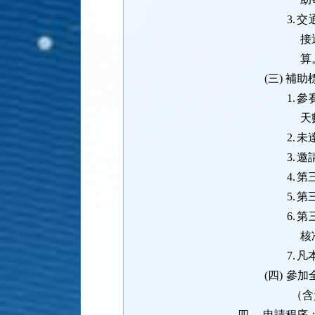
3.
交
接
算
(三)
補助
1.
參
天
2.
未
3.
邀
4.
第
5.
第
6.
第
核
7.
凡
(四)
參加
（含
四、
申請程序