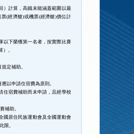
回）計算，高鐵未能涵蓋範圍以最
船票
(
經濟艙
)
或機票
(
經濟艙
)
價位計
隊以下榮獲第一名者，按實際比賽
算）。
。
目規定補助。
賽應以申請住宿費為原則。
請住宿費補助而未申請，且經學校
參賽補助。
全國原住民族運動會及全國運動會
此限。