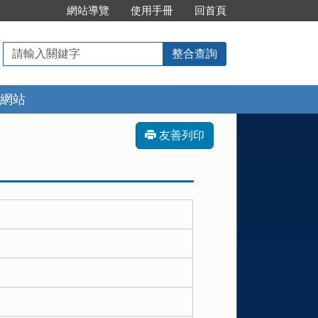
:::
網站導覽
使用手冊
回首頁
請
整合查詢
輸
入
網站
關
鍵
字
友善列印