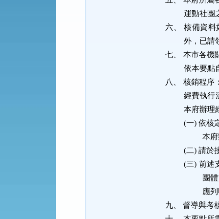
運動社團
六、
核備資料
外，已請
七、
本市各機
依本要點
八、
核銷程序
經費執行
本府辦理
(一)
依核
本府
(二)
請於
(三)
前述
團體
應列
九、
督導與考
十、
本要點所