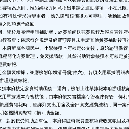
之賽項為原則，惟另經校方同意提出申請之運動賽項，不在此限
如有特殊情形須變更者，應先陳報核備後方可辦理，活動因故
領之款項應予繳回。
關、學校及團體申請補助者，於賽前函送競賽規程及報名表報府
自行審查；確認符合規定及經費額度且未申請其他參賽補助後再
：本府所屬各國民中、小學接獲本府核定公文後，原始憑證保管
流程簡化方案辦理，免製據請款，其餘補助對象接獲本府核定參
經費結報
:
定金額製領據，並應檢附印領清冊
(
附件六
)
、各項支用單據明細
辦理經費結報。
接獲本府核定參賽補助函後二週內，檢附上述單據報本府辦理核
支用單據經本府審核後，由本府依文書檔案存管程序保管，俾利
於經費結報時，應詳列支出用途及全部實支經費總額，同一案
明各機關實際補（捐）助金額。
核：對於接受補助之單位，本府得隨時派員查核經費收支帳目及
需經費由本府編列預算支應，依競賽日期併佐以申請順序為原則