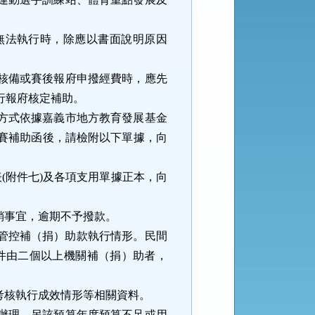
。
無法執行時，除應以書面說明原因
核備或賽後報府申撥經費時，應先
行報府核定補助。
方式依據嘉義市地方教育發展基金
賽補助函後，請檢附以下單據，向
表
(
附件七
)
及各項支用單據正本，向
銷事宜，逾期不予撥款。
管控補（捐）助款執行情形。民間
件由二個以上機關補（捐）助者，
考核執行成效情形等相關資料。
辦理，另該預算年度預算不足或用