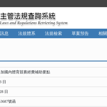
訊息
法規體系
法規檢索
草案預告
相關
參加國內體育競賽經費補助要點
3 日
28 日
3687號函