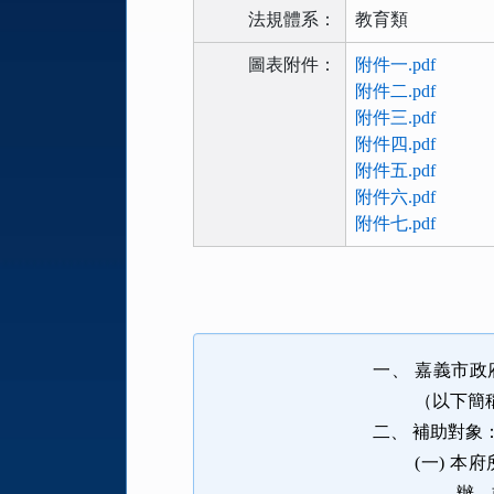
法規體系：
教育類
圖表附件：
附件一.pdf
附件二.pdf
附件三.pdf
附件四.pdf
附件五.pdf
附件六.pdf
附件七.pdf
法
規
功
能
一、
嘉義市政
按
（以下簡
鈕
二、
補助對象
區
(一)
本府
辦，