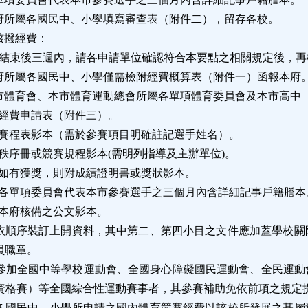
府所屬各國民中、小學填寫審查表（附件二），留存各校。
核撥經費：
結束後三週內，請各申請單位確認符合本要點之相關規定後，再
府所屬各國民中、小學僅需檢附經費概算表（附件一）函報本府
市體育會、本市體育運動總會所屬各單項體育委員會及本市高中
經費申請表（附件三）。
賽程表影本（需於參賽項目明確註記選手姓名）。
秩序冊或競賽規程影本
(
需明列指導及主辦單位
)
。
如有獲獎，則附成績證明書或獎狀影本。
各單項委員會代表本市參賽選手之三個月內含詳細記事戶籍謄本
本府核備之公文影本。
依順序裝訂上開資料，其中第二、第四小目之文件應加蓋學校關
員職章。
參加全國中等學校運動會、全國身心障礙國民運動會、全民運動
資格賽）等全國綜合性運動賽事者，其參賽補助免依前項之規定
各國民中、小學所申請之國內體育競賽經費以該校所發展之基層