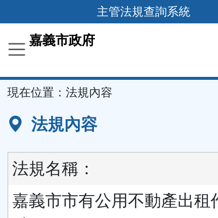
主管法規查詢系統
跳
到
主
要
嘉義市政府
內
容
區
塊
::
現在位置：
法規內容
法規內容
法規名稱：
嘉義市市有公用不動產出租