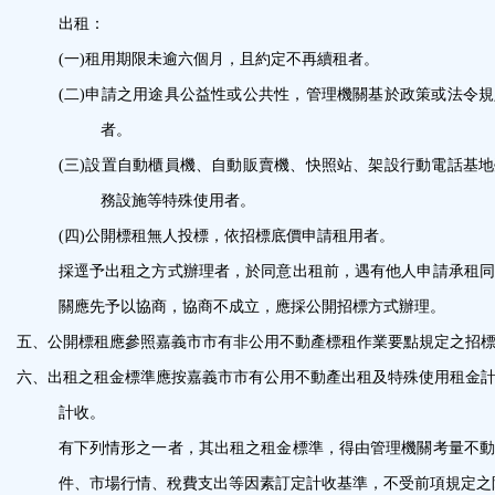
出租：
(一)
租用期限未逾六個月，且約定不再續租者。
(二)
申請之用途具公益性或公共性，管理機關基於政策或法令規
者。
(三)
設置自動櫃員機、自動販賣機、快照站、架設行動電話基地
務設施等特殊使用者。
(四)
公開標租無人投標，依招標底價申請租用者。
採逕予出租之方式辦理者，於同意出租前，遇有他人申請承租同
關應先予以協商，協商不成立，應採公開招標方式辦理。
五、
公開標租應參照嘉義市市有非公用不動產標租作業要點規定之招
六、
出租之租金標準應按嘉義市市有公用不動產出租及特殊使用租金
計收。
有下列情形之一者，其出租之租金標準，得由管理機關考量不動
件、市場行情、稅費支出等因素訂定計收基準，不受前項規定之