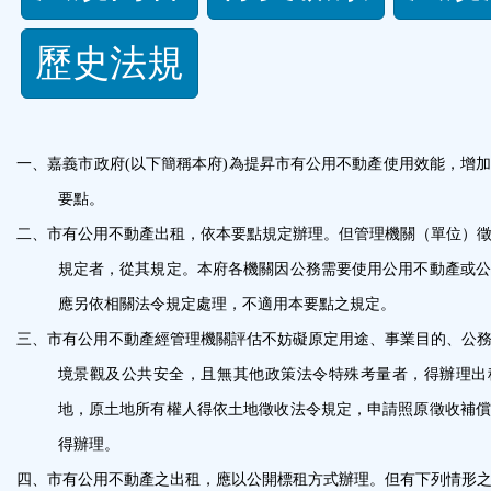
規
歷史法規
功
能
一、
嘉義市政府
(
以下簡稱本府
)
為提昇市有公用不動產使用效能，增
按
要點。
鈕
二、
市有公用不動產出租，依本要點規定辦理。但管理機關（單位）
規定者，從其規定。本府各機關因公務需要使用公用不動產或公
區
應另依相關法令規定處理，不適用本要點之規定。
三、
市有公用不動產經管理機關評估不妨礙原定用途、事業目的、公
境景觀及公共安全，且無其他政策法令特殊考量者，得辦理出
地，原土地所有權人得依土地徵收法令規定，申請照原徵收補償
得辦理。
四、
市有公用不動產之出租，應以公開標租方式辦理。但有下列情形