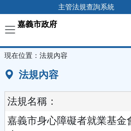
主管法規查詢系統
跳
到
主
要
嘉義市政府
內
容
區
塊
::
現在位置：
法規內容
法規內容
法規名稱：
嘉義市身心障礙者就業基金