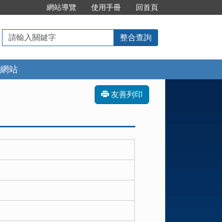
:::
網站導覽
使用手冊
回首頁
請
整合查詢
輸
入
網站
關
鍵
字
友善列印