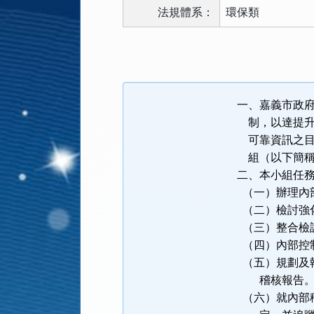
法規體系：
環保類
法
規
功
能
一、嘉義市政
按
制，以達提
鈕
可靠資訊之
區
組（以下簡
二、本小組任
（一）辦理內
（二）檢討強
（三）整合檢
（四）內部控
（五）規劃及
稽核報告
（六）就內部