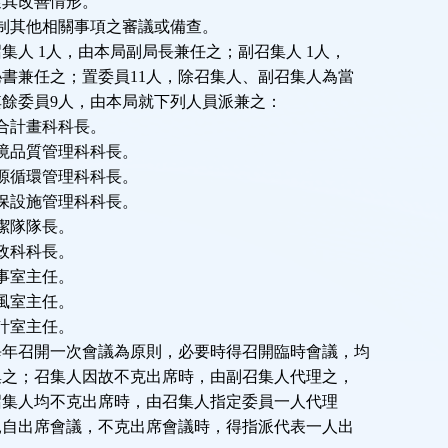
蹤其改善情形。
制其他相關事項之審議或備查。
召集人
1
人，由本局副局長兼任之；副召集人
1
人，
秘書兼任之；置委員
11
人，除召集人、副召集人為當
其餘委員
9
人，由本局就下列人員派兼之：
合計畫科科長。
境品質管理科科長。
源循環管理科科長。
保設施管理科科長。
潔隊隊長。
政科科長。
事室主任。
風室主任。
計室主任。
每年召開一次會議為原則，必要時得召開臨時會議，均
集之；召集人因故不克出席時，由副召集人代理之，
召集人均不克出席時，由召集人指定委員一人代理
親自出席會議，不克出席會議時，得指派代表一人出