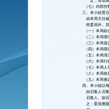
定，並追
（七）內部控
三、本小組置
由本局主任
然委員外，
（一）本局綜
（二）本局環
（三）本局資
（四）本局環
（五）本局清
（六）本局行
（七）本局人
（八）本局政
（九）本局會
四、本小組以
由召集人召
召集人、副
之；委員應