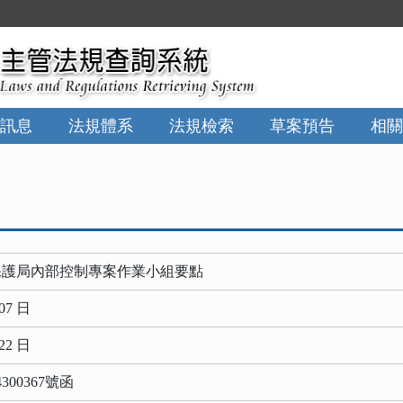
訊息
法規體系
法規檢索
草案預告
相關
保護局內部控制專案作業小組要點
07 日
22 日
300367號函