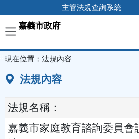
主管法規查詢系統
跳
到
主
要
嘉義市政府
內
容
區
塊
::
現在位置：
法規內容
法規內容
法規名稱：
嘉義市家庭教育諮詢委員會