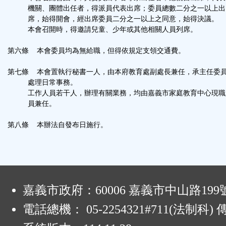
機關、團體出任者，得派員代表出席；委員總數二分之一以上出
席，始得開會，經出席委員二分之一以上之同意，始得決議。
本會召開時，得邀請兒童、少年或其他相關人員列席。
第六條 本會委員均為無給職，但得依規定支領交通費。
第七條 本會置執行秘書一人，由本府教育處副處長兼任，承主任委
處理日常事務。
工作人員若干人，辦理有關業務，均由嘉義市家庭教育中心現職
員兼任。
第八條 本辦法自發布日施行。
:
嘉義市政府：60006 嘉義市中山路199
電話總機： 05-2254321#711(法制科