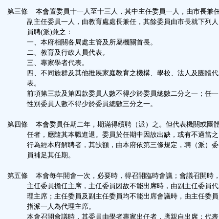
第三條 本會置委員十一人至十三人，其中主任委員一人，由市長兼
副主任委員一人，由教育處處長兼任，其餘委員由市長就下列人
員聘(派)兼之：
一、本府相關各局處主管及所屬機關首長。
二、教育及行政人員代表。
三、專家學者代表。
四、不同族群及其他推展家庭教育之機構、學校、法人及團體代
表。
前項第三款及第四款委員人數不得少於委員總數二分之一；任一
性別委員人數不得少於委員總數三分之一。
第四條 本會委員任期二年，期滿得續聘（派）之。但代表機關或團
任者，應隨其本職進退。委員於任期中因故出缺，或有不適當之
行為經本府解聘者，其缺額，由本府依第三條規定，聘（派）委
員補足其任期。
第五條 本會每年開會一次，必要時，得召開臨時會議；會議召開時
主任委員擔任主席，主任委員因故不能出席時，由副主任委員代
理主席；主任委員及副主任委員均不能出席會議時，由主任委員
指派一人為代理主席。
本會召開會議時，其委員由學者專家出任者，應親自出席；代表