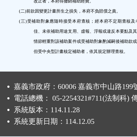
改正者，本府得撤銷補助經費。
(二)
前款因變更計畫所生之損失，本府不負賠償之責。
(三)
受補助對象應隨時接受本府查核；經本府不定期查核及
佳、未依補助用途支用、虛報、浮報或違反本要點及
情節輕重對該補助案件或受補助對象酌減嗣後補助款
但受中央型計畫核定補助者，依其規定辦理查核。
:
嘉義市政府：60006 嘉義市中山路199
電話總機： 05-2254321#711(法制科
系統版本：
114.11.28
系統更新日期：
114.12.05