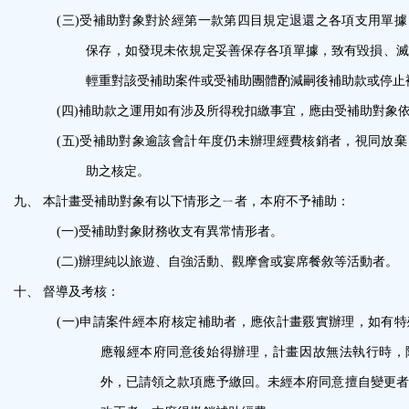
(三)
受補助對象對於經第一款第四目規定退還之各項支
用單據
保存，如發現未依規定
妥善保存各項單據，致有毀損、滅
輕重對該受補助案件或受補助團體酌減嗣後補
助款或停止
(四)
補助款之運用如有涉及所得稅扣繳事宜，應由受補
助對象
(五)
受補助對象逾該會計年度仍未辦理經費核銷者，視
同放棄
助之核定。
九、
本計畫受補助對象有以下情形之ㄧ者，本府不予補助：
(一)
受補助對象財務收支有異常情形者。
(二)
辦理純以旅遊、自強活動、觀摩會或宴席餐敘等活動者。
十、
督導及考核：
(一)
申請案件經本府核定補助者，應依計畫覈實辦理，如有特
應報經本府同意後始得辦理，計畫因故無法執行時，
外，已請領之款項應予繳回。未經本府同意擅自變更