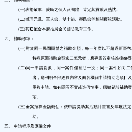
(一)
表揚敬軍、愛民之個人及團體，肯定其貢獻及熱忱。
(二)
辦理元旦、軍人節、雙十節、榮民節等相關慶祝活動。
(三)
其它配合本府推展全民國防教育工作。
四、
補助標準：
(一)
對於同一民間團體之補助金額，每一年度以不超過新臺幣
特殊原因補助金額逾二萬元者，應專案簽奉核准後始得
(二)
同一申請對象，同一案件僅補助一次；同ㄧ案件如向二
者，應列明全部經費內容及向各機關申請補助之項目
重複申請。如有隱匿不實或造假情事，應撤銷該補助
項。
(三)
全案預算金額概估：依申請獎助案活動計畫書及年度法定
助。
五、
申請程序及應備文件：