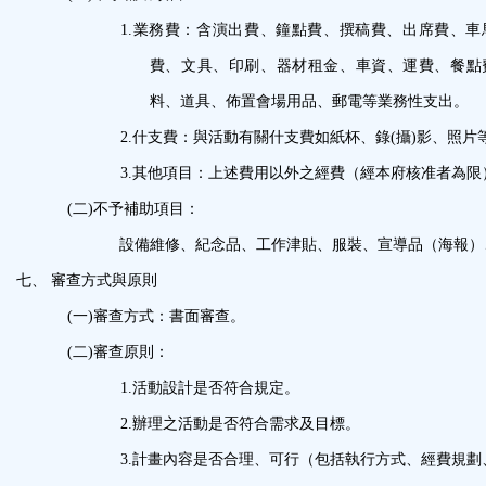
1.
業務費：含演出費、鐘點費、撰稿費、出席費、車
費、文具、印刷、器材租金、車資、運費、餐點
料、道具、佈置會場用品、郵電等業務性支出。
2.
什支費：與活動有關什支費如紙杯、錄
(
攝
)
影、照片
3.
其他項目：上述費用以外之經費（經本府核准者
為限
(二)
不予補助項目：
設備維修、紀念品、工作津貼、服裝、宣導品（海報）
七、
審查方式與原則
(一)
審查方式：書面審查。
(二)
審查原則：
1.
活動設計是否符合規定。
2.
辦理之活動是否符合需求及目標。
3.
計畫內容是否合理、可行（包括執行方式、經費規劃