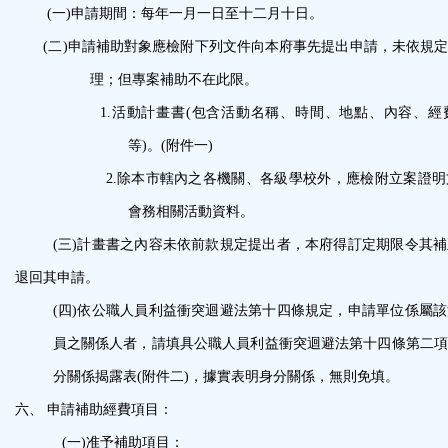
(
一
)
申請期間：每年一月一日至十二月十日。
(
二
)
申請補助對象應檢附下列文件向本府事先提出申請，未依規
理；但專案補助不在此限。
1.
活動計畫書
(
包含活動名稱、時間、地點、內容、經
等
)
。
(
附件一
)
2.
除本市轄內之各機關、各級學校外，應檢附立案證明
會務相關活動資料。
(三)計畫書之內容未依前款規定提出者，本府得訂定期限令其
退回其申請。
(
四
)
依公職人員利益衝突迴避法第十四條規定，申請單
位係屬該
員之關係人者，請填具公職人員利益衝突迴避法第十四條第二項
分關係揭露表
(
附件二
)
，據實表明身分關係，無則免填。
六、
申請補助經費項目：
(一)
准予補助項目：