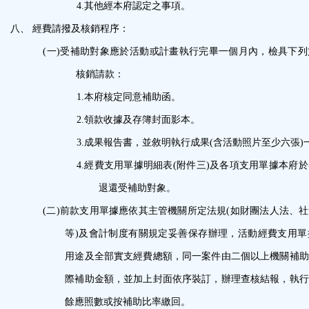
4.
其他經本府認定之事項。
八、
經費請撥及核銷程序：
(一)
受補助對象應於活動或計畫執行完畢一個月內，檢具下列
核銷請款：
1.
本府核定同意補助函。
2.
領款收據及存簿封面影本。
3.
成果報告書，並敘明執行成果
(
含活動照片至少
六張
)
4.
經費支用單據明細表
(
附件三
)
及各項支用單據
本府於
退還受補助對象。
(二)
前款支用單據應依其主管機關所定法規
(
如財團法
人法、社
等
)
及會計制度有關規
定妥善保存辦理，活動經費支用單
用途及全部實支經費總額，同一案件由二個以
上機關補助
際補助金額，並加
上封面依序裝訂，辦理查核結報，執行
餘應照數或按補助比率繳回。