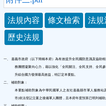
法
法規內容
條文檢索
法規
規
歷史法規
功
能
一、
嘉義市政府（以下簡稱本府）為有效提升全民國防意識及協助轄
按
務團體凝聚向心力，藉以強化「全民關注、全民支持、全民參
鈕
升綜合國力發揮最高效益，特訂定本要點。
二、
補助對象：
區
本要點補助對象為中華民國軍人之友社嘉義縣市軍人服務站
市
)
依法登記立案之後備軍人團體，且本府年度預算已明列補助
三、
補助範圍：