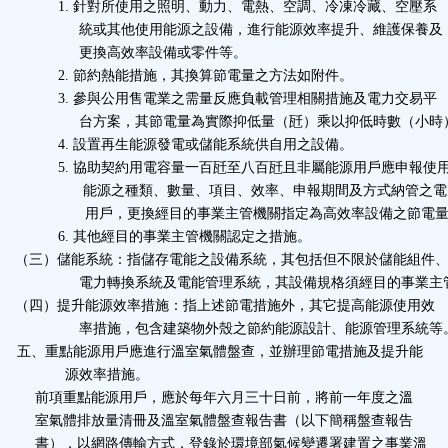
1.
針對所使用之照明、動力、電熱、空調、冷凍冷藏、空壓系
統或其他使用能源之設備，進行能源效率提升、維護保養及
更換高效率設備或零件等。
2.
節約熱能措施，其換算節電量之方法如附件。
3.
參與公用售電業之需量反應負載管理相關措施及電力交易平
台方案，其節電量為實際抑低量（瓩）乘以抑低時數（小時
4.
設置再生能源發電或儲能系統供自用之設備。
5.
協助契約用電容量一百瓩至八百瓩且非屬能源用戶應申報使
能源之種類、數量、項目、效率、申報期間及方式納管之電
用戶，更換經目的事業主管機關指定為高效率設備之節電
6.
其他經目的事業主管機關認定之措施。
（三）儲能系統：指儲存電能之設備系統，其包括但不限於儲能組件
電力轉換系統及電能管理系統，其設備規格須經目的事業主
（四）提升能源效率措施：指上述節電措施外，其它提高能源使用效
率措施，包含建築物外殼之節約能源設計、能源管理系統等
五、重點能源用戶應進行溫室氣體盤查，並辦理節電措施及提升能
源效率措施。
前項重點能源用戶，應於每年六月三十日前，將前一年度之溫
室氣體排放量清冊及溫室氣體盤查報告書（以下簡稱盤查報告
書），以網路傳輸方式，登錄於環境部氣候變遷署建置之事業溫