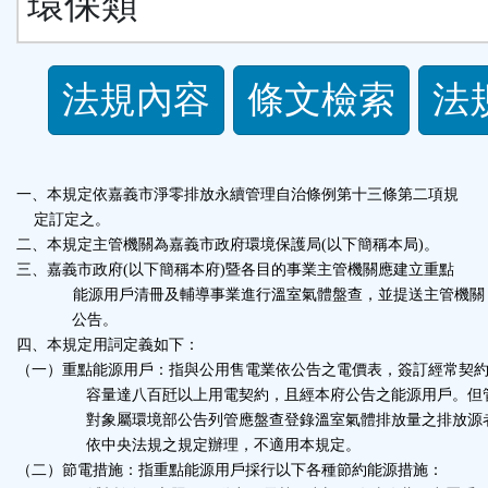
環保類
法
法規內容
條文檢索
法
規
功
一
、
本規定依嘉義市淨零排放永續管理自治條例第十三條第二項規
定訂定之。
能
二、本規定主管機關為嘉義市政府環境保護局
(
以下簡稱本局
)
。
三、嘉義市政府
(
以下簡稱本府
)
暨各目的事業主管機關應建立重點
按
能源用戶清冊及輔導事業進行溫室氣體盤查，並提送主管機關
公告。
四、本規定用詞定義如下：
鈕
（一）重點能源用戶：指與公用售電業依公告之電價表，簽訂經常契
容量達八百瓩以上用電契約，且經本府公告之能源用戶。但
區
對象屬環境部公告列管應盤查登錄溫室氣體排放量之排放源
依中央法規之規定辦理，不適用本規定。
（二）節電措施：指重點能源用戶採行以下各種節約能源措施：