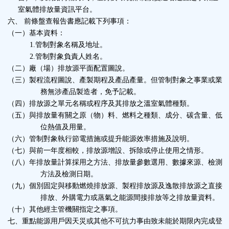
室氣體排放量資訊平台。
六、
前條盤查報告書應記載下列事項：
（一）基本資料：
1.
管制對象名稱及地址。
2.
管制對象負責人姓名。
（二）廠（場）排放源平面配置圖說。
（三）製程流程圖說、產製期程及產品產量。但管制對象之事業或業
務無涉產品製造者，免予記載。
（四）排放源之單元名稱或程序及其排放之溫室氣體種類。
（五）與排放量有關之原（物）料、燃料之種類、成分、碳含量、低
位熱值及用量。
（六）管制對象執行節電措施或提升能源效率措施及說明。
（七）與前一年度相較，排放源增設、拆除或停止使用之情形。
（八）年排放量計算採用之方法、排放量參數選用、數據來源、檢測
方法及檢測日期。
（九）個別固定與移動燃燒排放源、製程排放源及逸散排放源之直接
排放、外購電力或蒸氣之能源間接排放等之排放量資料。
（十）其他經主管機關指定之事項。
七、重點能源用戶因天災或其他不可抗力事由致未能於期限內完成登