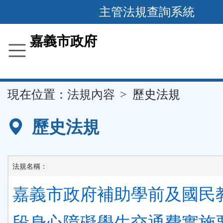
主管法規查詢系統
跳
到
主
要
嘉義市政府
內
容
區
塊
::
現在位置：
法規內容
歷史法規
歷史法規
法規名稱：
嘉義市政府補助學前及國民
段身心障礙學生交通費實施