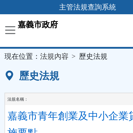
主管法規查詢系統
跳
到
主
要
嘉義市政府
內
容
區
塊
::
現在位置：
法規內容
歷史法規
歷史法規
法規名稱：
嘉義市青年創業及中小企業
施要點