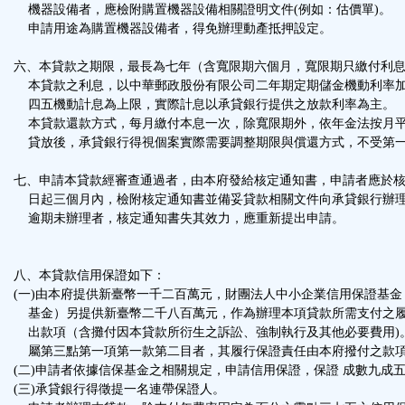
機器設備者，應檢附購置機器設備相關證明文件(例如：估價單)。
申請用途為購置機器設備者，得免辦理動產抵押設定。
六、本貸款之期限，最長為七年（含寬限期六個月，寬限期只繳付利
本貸款之利息，以中華郵政股份有限公司二年期定期儲金機動利率加
四五機動計息為上限，實際計息以承貸銀行提供之放款利率為主。
本貸款還款方式，每月繳付本息一次，除寬限期外，依年金法按月
貸放後，承貸銀行得視個案實際需要調整期限與償還方式，不受第
七、申請本貸款經審查通過者，由本府發給核定通知書，申請者應於
日起三個月內，檢附核定通知書並備妥貸款相關文件向承貸銀行辦
逾期未辦理者，核定通知書失其效力，應重新提出申請。
八、本貸款信用保證如下：
(一)由本府提供新臺幣一千二百萬元，財團法人中小企業信用保證基
基金）另提供新臺幣二千八百萬元，作為辦理本項貸款所需支付之
出款項（含攤付因本貸款所衍生之訴訟、強制執行及其他必要費用)
屬第三點第一項第一款第二目者，其履行保證責任由本府撥付之款
(二)申請者依據信保基金之相關規定，申請信用保證，保證 成數九成
(三)承貸銀行得徵提一名連帶保證人。