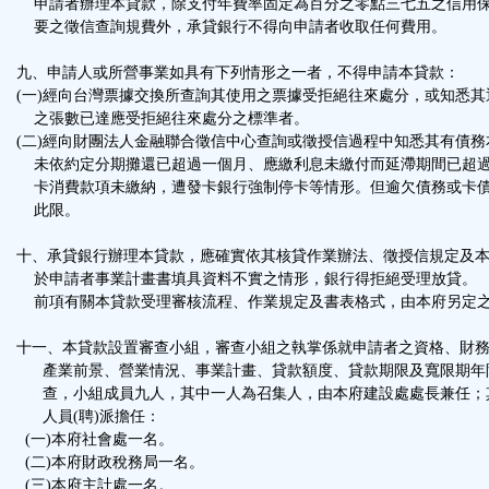
申請者辦理本貸款，除支付年費率固定為百分之零點三七五之信用
要之徵信查詢規費外，承貸銀行不得向申請者收取任何費用。
九、申請人或所營事業如具有下列情形之一者，不得申請本貸款：
(一)經向台灣票據交換所查詢其使用之票據受拒絕往來處分，或知悉
之張數已達應受拒絕往來處分之標準者。
(二)經向財團法人金融聯合徵信中心查詢或徵授信過程中知悉其有債
未依約定分期攤還已超過一個月、應繳利息未繳付而延滯期間已超過
卡消費款項未繳納，遭發卡銀行強制停卡等情形。但逾欠債務或卡債
此限。
十、承貸銀行辦理本貸款，應確實依其核貸作業辦法、徵授信規定及
於申請者事業計畫書填具資料不實之情形，銀行得拒絕受理放貸。
前項有關本貸款受理審核流程、作業規定及書表格式，由本府另定
十一、本貸款設置審查小組，審查小組之執掌係就申請者之資格、財
產業前景、營業情況、事業計畫、貸款額度、貸款期限及寬限期年
查，小組成員九人，其中一人為召集人，由本府建設處處長兼任；
人員(聘)派擔任：
(一)本府社會處一名。
(二)本府財政稅務局一名。
(三)本府主計處一名。