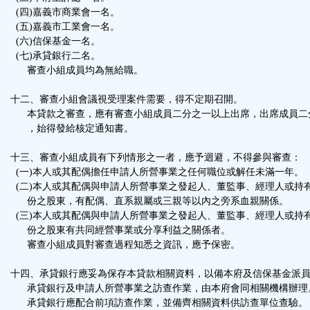
(四)嘉義市商業會一名。
(五)嘉義市工業會一名。
(六)信保基金一名。
(七)承貸銀行二名。
審查小組成員均為無給職。
十二、審查小組會議視受理案件需要，得不定期召開。
本貸款之審查，應有審查小組成員二分之一以上出席，出席成員二
，始得發給核定通知書。
十三、審查小組成員有下列情形之一者，應予迴避，不得參與審查：
(一)本人或其配偶擔任申請人所營事業之任何職位或解任未滿一年。
(二)本人或其配偶與申請人所營事業之發起人、董監事、經理人或持
份之股東，有配偶、直系親屬或三親等以內之旁系血親關係。
(三)本人或其配偶與申請人所營事業之發起人、董監事、經理人或持
份之股東有共同經營事業或分享利益之關係者。
審查小組成員對審查過程知悉之資訊，應予保密。
十四、承貸銀行應妥為保存本貸款相關資料，以備本府及信保基金派
承貸銀行及申請人所營事業之訪查作業，由本府會同相關機構辦理
承貸銀行應配合前項訪查作業，並備齊相關資料供訪查單位查驗。