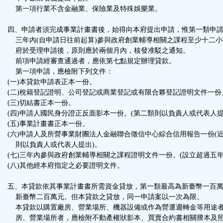
第一項行業不含金融業、保險業及特殊娛樂業。
四、申請者須完成事業計畫書後，始得向本府提出申請，惟第一類申
三年內(自申請日往前起算)參與政府創業輔導相關之課程至少十二小時
府於受理申請後，原則應於兩個月內，核發准駁之通知。
前項申請經審查通過者，應依第七點規定辦理貸款。
第一項申請，應檢附下列文件：
(一)本貸款申請表正本一份。
(二)稅籍登記證明、公司登記或商業登記或有限合夥登記證明文件一份
(三)切結書正本一份。
(四)申請人國民身分證正反面影本一份。(第二類則以負責人或代表人提
(五)事業計畫書正本一份。
(六)申請人及所營事業財團法人金融聯合徵信中心綜合信用報告一份(近一
則以負責人或代表人提出)。
(七)三年內參與政府創業輔導相關之課程證明文件一份。(設立超過五年
(八)其他經本府指定之必要證明文件。
五、本貸款依其事業計畫書所需資金貸放，第一類最高為新臺幣一百
新臺幣二百萬元。但本貸款之貸放，同一申請案以一次為限。
本貸款以購置廠房、營業場所、機器設備或作為營運週轉金等用途者
房、營業場所者，應檢附不動產權狀影本、買賣合約書相關謄本及照