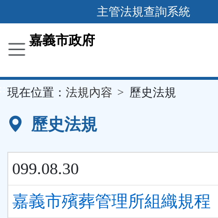
主管法規查詢系統
跳
到
主
要
嘉義市政府
內
容
區
塊
::
現在位置：
法規內容
歷史法規
歷史法規
099.08.30
嘉義市殯葬管理所組織規程