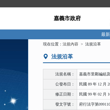
跳
到
主
嘉義市政府
要
內
容
區
最新
塊
:::
現在位置：
法規內容
法規沿革
法規沿革
法規名稱：
嘉義市里鄰編組
公發布日：
民國 89 年 12 月 2
修正日期：
民國 99 年 02 月 1
發文字號：
府行法字第099110