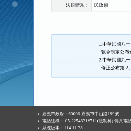
法規體系：
民政類
法
規
功
能
1.中華民國八十
按
號令制定公布全
鈕
2.中華民國九十
區
修正公布第 2、
:::
嘉義市政府：60006 嘉義市中山路199號
電話總機： 05-2254321#711(法制科) 傳真電
系統版本：
114.11.28