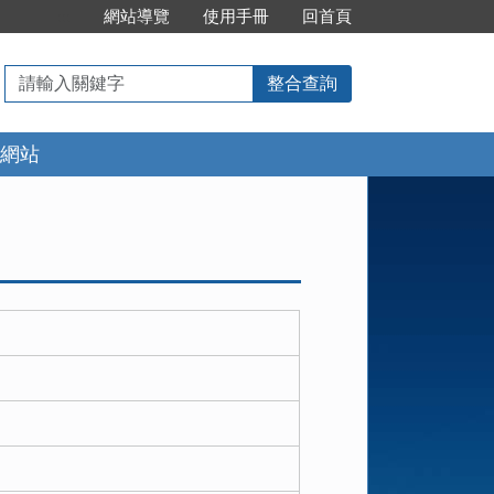
:::
網站導覽
使用手冊
回首頁
請
整合查詢
輸
入
網站
關
鍵
字