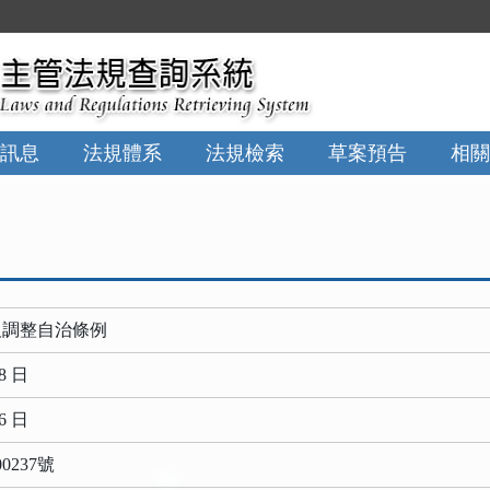
訊息
法規體系
法規檢索
草案預告
相關
及調整自治條例
8 日
6 日
0237號