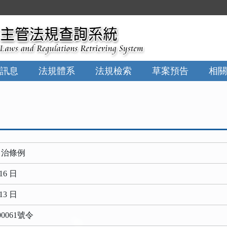
訊息
法規體系
法規檢索
草案預告
相關
自治條例
16 日
13 日
0061號令