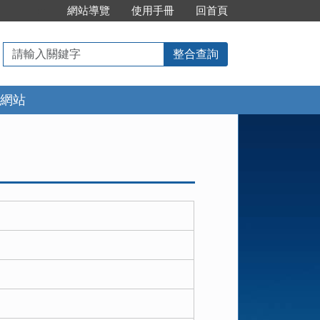
:::
網站導覽
使用手冊
回首頁
請
整合查詢
輸
入
網站
關
鍵
字