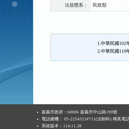
法規體系：
民政類
法
規
功
能
1.中華民國102
按
2.中華民國110
鈕
區
:::
嘉義市政府：60006 嘉義市中山路199號
電話總機： 05-2254321#711(法制科) 傳真電
系統版本：
114.11.28