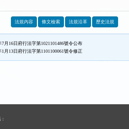
法規內容
條文檢索
法規沿革
歷史法規
年7月16日府行法字第1021101486號令公布
年1月13日府行法字第1101100061號令修正
話：