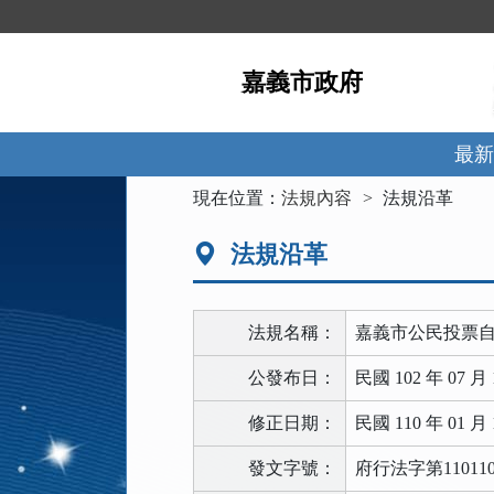
跳
到
主
嘉義市政府
要
內
容
區
最新
塊
:::
現在位置：
法規內容
法規沿革
法規沿革
法規名稱：
嘉義市公民投票
公發布日：
民國 102 年 07 月 
修正日期：
民國 110 年 01 月 
發文字號：
府行法字第110110