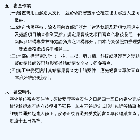
五、審查作業：
(一)審查費用由起造人支付，並於委託審查單位確定後由起造人逕向
繳納。
(二)建造執照審核，除依照內政部訂頒之「建造執照及雜項執照規定
及簽證項目抽查作業要點」規定應審核之項目審查合格後發照，
築師及結構專業技師簽證負責之結構部分，由本府於發照前辦理
，審查合格後始得申報開工。
(三)局部結構變更設計（非柱、主樑、剪力牆、斜撐或基礎等之變動
經結構技師簽證無影響整體結構安全者，得免審查。
(四)施工中變更設計其結構應審查之申請案件，應先經審查單位審查
本府始准變更設計。
六、審查時限：
審查單位審查案件時，須於受理審查案件之日起四十五日內審查完
情況報經本府核准後得准予延長，其有不符規定或設計錯誤等情事
註明並通知起造人修正，俟修正後再通知受委託審查單位繼續審查
超過十五日為準。