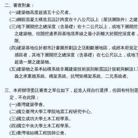
鈕
二、審查對象：
(一)建築物高度超過五十公尺者。
(二)鋼筋混凝土構造且設計跨度在十八公尺以上（屋頂層除外）之建
區
(三)地下層開挖之總深度（含基礎）在十二公尺以上，或地下層開挖
之建築物。但開挖邊界與基地境界線之最小距離大於開挖深度者
限。
(四)建築基地位於都市計畫圖所劃設之活動斷層地區，或經本府規定
感區者，其地下層開挖之總深度（含基礎）在七公尺以上，或地
超過一層之建築物。
(五)建築物之基本結構系統非屬建築技術規則耐震設計規範與解說1.7表
義之承重牆系統、構架系統、抗彎矩構架系統、二元系統者。
三、本府辦理委託審查之單位如下，起造人得自行選擇，但因有特別
定，不在此限：
(一)臺灣建築學會。
(二)國立臺灣大學工學院地震工程研究中心。
(三)國立成功大學土木工程學系。
(四)國立中央大學土木工程學系。
(五)臺灣省結構工程技師公會。