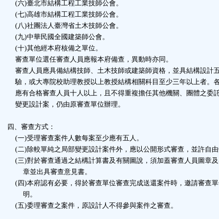
(六)臺北市結構工程工業技師公會。
(七)高雄市結構工程工業技師公會。
(八)社團法人臺灣省土木技師公會。
(九)中華民國全國建築師公會。
(十)其他經本府核備之單位。
審查單位選任審查人員應報本府備查，異動時亦同。
審查人員應具備結構技師、土木技師或建築師資格，並具結構設計
驗，或大專院校助理教授以上教授結構相關科目至少三年以上者。
應有合格審查人員十人以上，且不得重複擔任其他機關、團體之委
變更設計案，仍由原審查單位辦理。
四、審查方式：
(一)受理審查案件人數每案至少應有五人。
(二)除較單純之局部變更設計案件外，應以公開形式審查，並許自由
(三)對於審查通過之結構計算書及有關圖說，須加蓋審查人員圖章及
章並出具審查意見書。
(四)本府認有必要，得於審查單位審查完成送還案件時，邀請審查單
明。
(五)委理審查之案件，原設計人不得參與案件之審查。