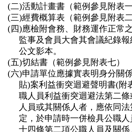
(二)
活動計畫書（範例參見附表
(三)
經費概算表（範例參見附表
(四)
應檢附會務、財務運作正常
監事及會員大會其會議紀錄報
公文影本。
(五)
切結書（範例參見附表七）
(六)
申請單位應據實表明身分關
貼
)
案利益衝突迴避聲明書
(
附
職人員利益衝突迴避法第二條
人員或其關係人者，應依同法
定，於申請時一併檢具公職人
十四條第二項公職人員及關係