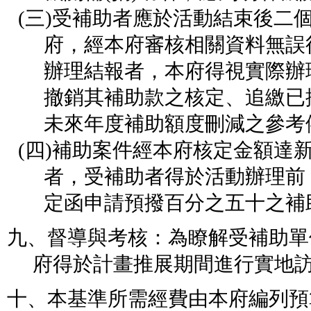
(
三
)
受補助者應於活動結束後二
府，經本府審核相關資料無誤
辦理結報者，本府得視實際辦
撤銷其補助款之核定、追繳已
未來年度補助額度刪減之參考
(
四
)
補助案件經本府核定金額達
者，受補助者得於活動辦理前
定函申請預撥百分之五十之補
九、督導與考核：為瞭解受補助單
府得於計畫推展期間進行實地
十、本基準所需經費由本府編列預