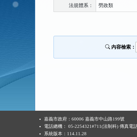
法規體系：
勞政類
法
規
功
能
內容檢索：
按
鈕
區
:::
嘉義市政府：60006 嘉義市中山路199號
電話總機： 05-2254321#711(法制科) 傳真電
系統版本：
114.11.28