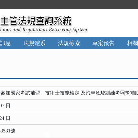
訊息
法規體系
法規檢索
草案預告
相關
參加國家考試補習、技術士技能檢定 及汽車駕駛訓練考照獎補
07 日
24 日
3531號