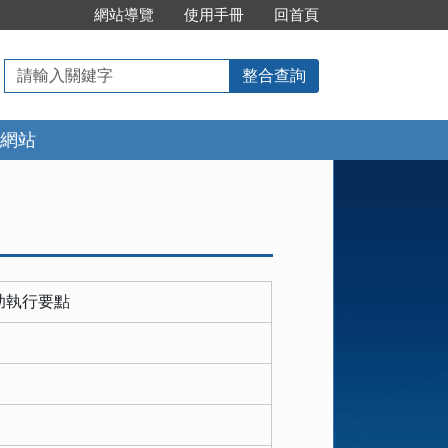
:::
網站導覽
使用手冊
回首頁
請
整合查詢
輸
入
網站
關
鍵
字
助執行要點