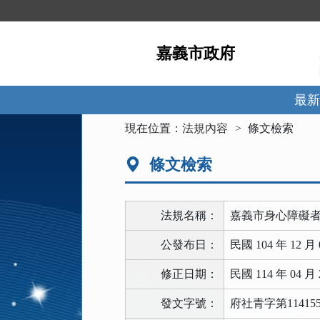
跳
到
主
嘉義市政府
要
內
容
區
最新
塊
:::
現在位置：
法規內容
條文檢索
條文檢索
法規名稱：
嘉義市身心障礙者
公發布日：
民國 104 年 12 月 
修正日期：
民國 114 年 04 月 
發文字號：
府社青字第114155