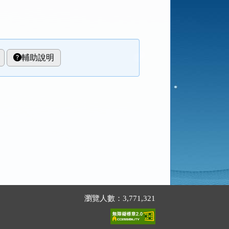
輔助說明
瀏覽人數：3,771,321