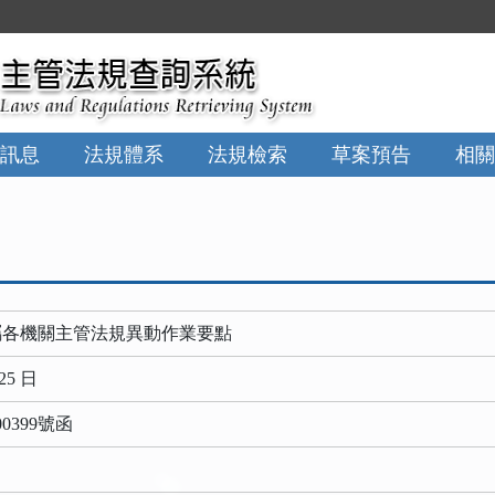
訊息
法規體系
法規檢索
草案預告
相關
屬各機關主管法規異動作業要點
25 日
0399號函