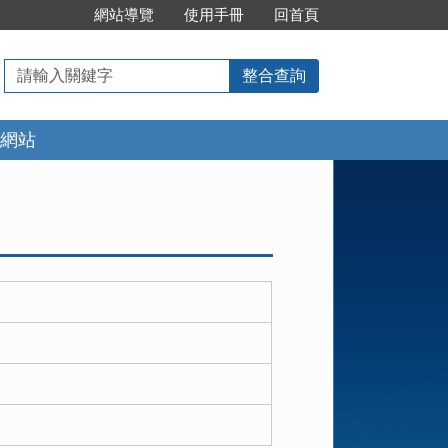
:::
網站導覽
使用手冊
回首頁
請
整合查詢
輸
入
網站
關
鍵
字