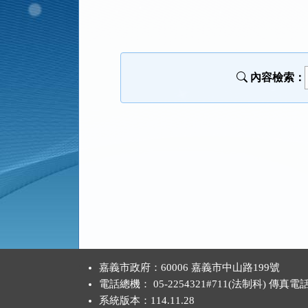
法
規
功
能
內容檢索：
按
鈕
區
:::
嘉義市政府：60006 嘉義市中山路199號
電話總機： 05-2254321#711(法制科) 傳真電
系統版本：
114.11.28