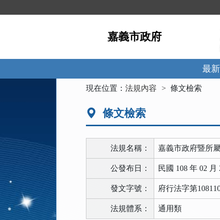
跳
到
主
嘉義市政府
要
內
容
區
最新
塊
:::
現在位置：
法規內容
條文檢索
條文檢索
法規名稱：
嘉義市政府暨所
公發布日：
民國 108 年 02 月 
發文字號：
府行法字第108110
法規體系：
通用類