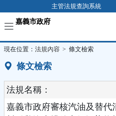
主管法規查詢系統
跳
到
主
要
嘉義市政府
內
容
區
塊
::
現在位置：
法規內容
條文檢索
條文檢索
法規名稱：
嘉義市政府審核汽油及替代