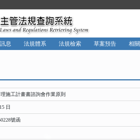
訊息
法規體系
法規檢索
草案預告
相關
辦理施工計畫書諮詢會作業原則
15 日
0228號函