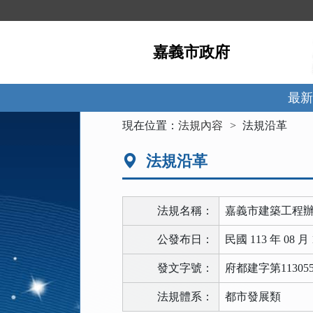
跳
到
主
嘉義市政府
要
內
容
區
最新
塊
:::
現在位置：
法規內容
法規沿革
法規沿革
法規名稱：
嘉義市建築工程
公發布日：
民國 113 年 08 月 
發文字號：
府都建字第113055
法規體系：
都市發展類