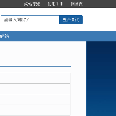
:::
網站導覽
使用手冊
回首頁
請
整合查詢
輸
入
網站
關
鍵
字