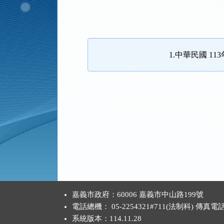
法
規
功
能
1.中華民國 11
按
鈕
區
:::
嘉義市政府：60006 嘉義市中山路199號
電話總機： 05-2254321#711(法制科) 傳真電
系統版本：
114.11.28