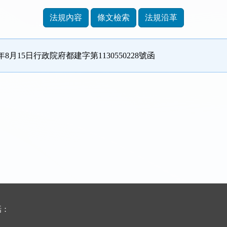
法規內容
條文檢索
法規沿革
3年8月15日行政院府都建字第1130550228號函
話：