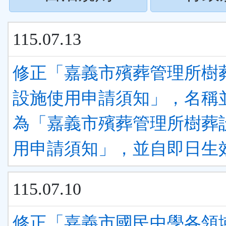
下
按
ENTER
115.07.13
下
查
ENTER
修正「嘉義市殯葬管理所樹
看
查
設施使用申請須知」，名稱
清
看
為「嘉義市殯葬管理所樹葬
單)
清
用申請須知」，並自即日生
單)
115.07.10
修正「嘉義市國民中學各領