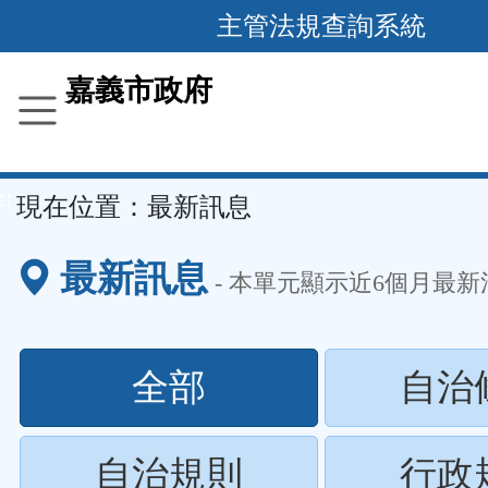
主管法規查詢系統
跳
到
主
要
嘉義市政府
內
容
區
塊
::
現在位置：
最新訊息
最新訊息
- 本單元顯示近
6
個月最新
(請
全部
自治
按
(請
自治規則
行政