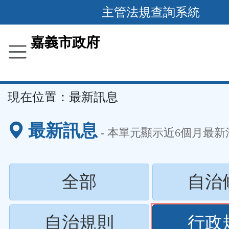
主管法規查詢系統
跳
到
主
要
嘉義市政府
內
容
區
塊
::
現在位置：
最新訊息
最新訊息
- 本單元顯示近
6
個月最新
(請
全部
自治
按
(請
自治規則
行政