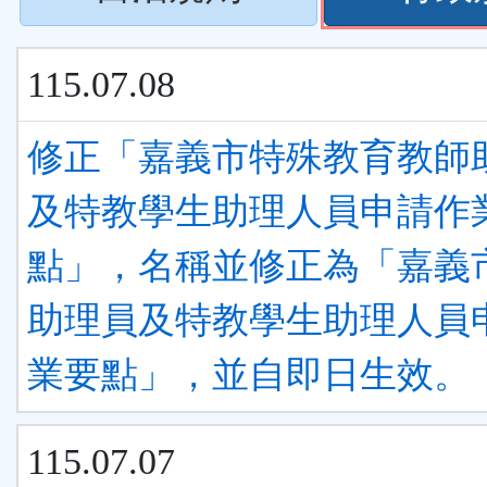
下
按
ENTER
115.07.08
下
查
ENTER
修正「嘉義市特殊教育教師
看
查
及特教學生助理人員申請作
清
看
點」，名稱並修正為「嘉義
單)
清
助理員及特教學生助理人員
單)
業要點」，並自即日生效。
115.07.07